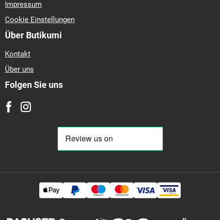
205/55 r16
225/45 r17
195/65 r15
225/40 r18
215/55 r17
235/45 r18
215/60 r16
185/60 r14
215/55 r16
225/50 r17
Dezens
Barum Polaris 5
Michelin Crossclimate 2
Barum Polaris 6