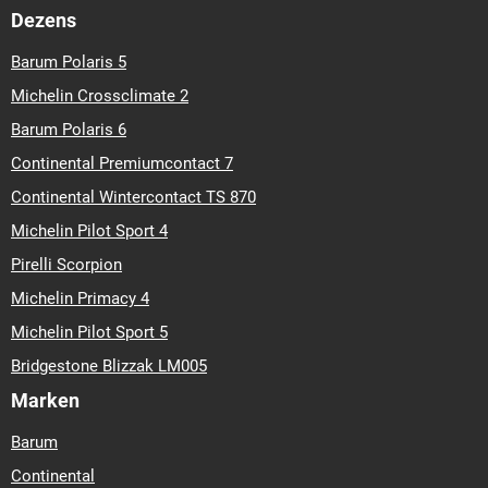
D
C
B (72)
ROYAL BLACK
ROYAL ECO
215/55 R 18 99V
TL
XL
71,53 €
Auf Lager: 1 Stk. (Lieferung 3-10 Tage)
In den Warenkorb
Premiumklasse