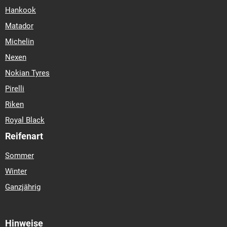
B
B
B (71)
CONTINENTAL
CONTIECOCONTACT 5
215/55 R 18 99V
TL
XL
153,13 €
Auf Lager: 3 Stk. (Lieferung 3-10 Tage)