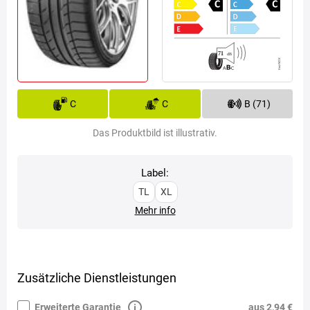
C
C
B (71)
Das Produktbild ist illustrativ.
Label:
TL
XL
Mehr info
Zusätzliche Dienstleistungen
Erweiterte Garantie
aus 2,94 €