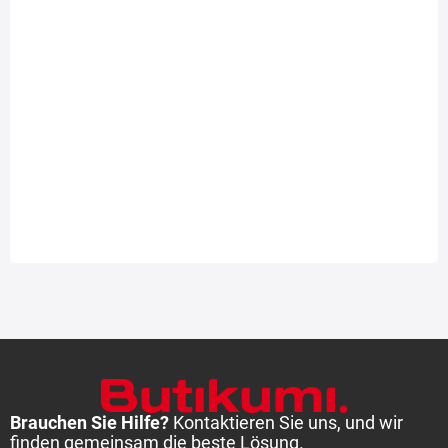
C
C
B (72)
RIKEN
ULTRA HIGH PERFORMANCE
215/55 R 18 99V
TL
XL
78,71 €
Auf Lager: 1 Stk. (Lieferung 3-10 Tage)