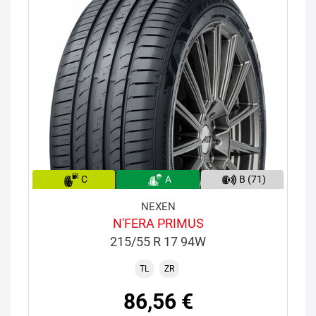
C
A
B (71)
NEXEN
N'FERA PRIMUS
215/55 R 17 94W
TL
ZR
86,56 €