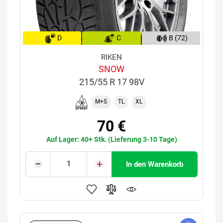
D
C
B (72)
RIKEN
SNOW
215/55 R 17 98V
M+S
TL
XL
70 €
Auf Lager: 40+ Stk. (Lieferung 3-10 Tage)
In den Warenkorb