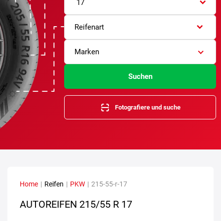
17
Reifenart
Marken
Suchen
Fotografiere und suche
Home
|
Reifen
|
PKW
|
215-55-r-17
AUTOREIFEN
215/55 R 17