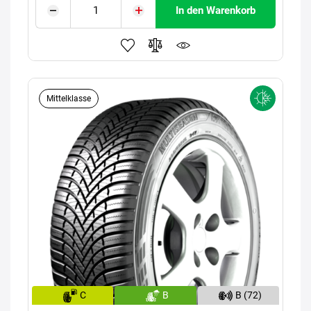
In den Warenkorb
Mittelklasse
C
B
B (72)