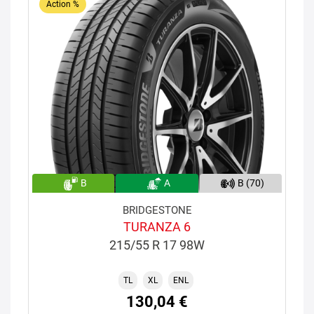
Action %
B
A
B (70)
BRIDGESTONE
TURANZA 6
215/55 R 17 98W
TL
XL
ENL
130,04 €