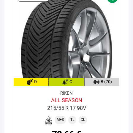
D
C
B (70)
RIKEN
ALL SEASON
215/55 R 17 98V
M+S
TL
XL