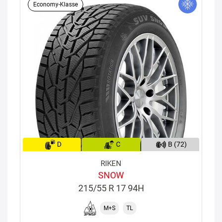
Economy-Klasse
D
C
B (72)
RIKEN
SNOW
215/55 R 17 94H
M+S
TL