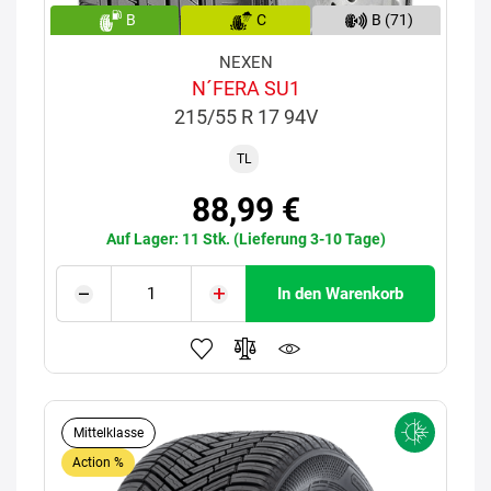
B
C
B (71)
NEXEN
N´FERA SU1
215/55 R 17 94V
TL
88,99 €
Auf Lager: 11 Stk. (Lieferung 3-10 Tage)
In den Warenkorb
Mittelklasse
Action %