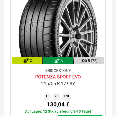
C
A
B (72)
BRIDGESTONE
POTENZA SPORT EVO
215/55 R 17 98Y
TL
XL
ENL
130,04 €
Auf Lager: 12 Stk. (Lieferung 3-10 Tage)