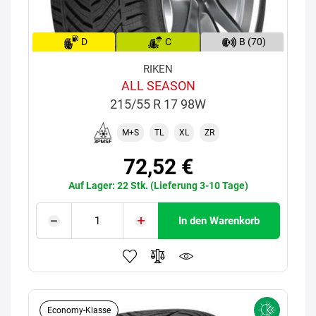
D
C
B (70)
RIKEN
ALL SEASON
215/55 R 17 98W
M+S
TL
XL
ZR
72,52 €
Auf Lager: 22 Stk. (Lieferung 3-10 Tage)
In den Warenkorb
Economy-Klasse