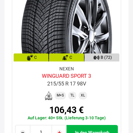
C
C
B (72)
NEXEN
WINGUARD SPORT 3
215/55 R 17 98V
M+S
TL
XL
106,43 €
Auf Lager: 40+ Stk. (Lieferung 3-10 Tage)
In den Warenkorb