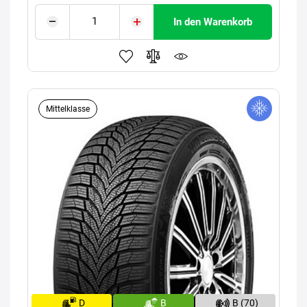
In den Warenkorb
Mittelklasse
D
B
B (70)