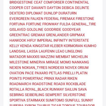
BRIDGESTONE
CEAT
COMFORSER
CONTINENTAL
COOPER
CST
DAVANTI
DAYTON
DEBICA
DELINTE
DEXTERO
DIPLOMAT
DUNLOP
DURATURN
EVERGREEN
FALKEN
FEDERAL
FIREMAX
FIRESTONE
FORTUNA
FORTUNE
FRONWAY
FULDA
GENERAL_TIRE
GISLAVED
GOLDLINE
GOODRIDE
GOODYEAR
GREENTRAC
GREMAX
GRENLANDER
GRIPMAX
HANKOOK
HIFLY
IMPERIAL
INFINITY
INTERSTATE
KELLY
KENDA
KINGSTAR
KLEBER
KORMORAN
KUMHO
LANDSAIL
LASSA
LAUFENN
LEAO
LINGLONG
MATADOR
MAXXIS
MAZZINI
MEMBAT
MICHELIN
MILESTONE
MINERVA
MIRAGE
MOMO
NANKANG
NEXEN
NOKIAN_TYRES
NORDEXX
NOVEX
ORIUM
OVATION
PACE
PAXARO
PETLAS
PIRELLI
PLATIN
POINTS
POWERTRAC
PRINX
RADAR
RIKEN
ROADMARCH
ROADSTONE
ROADX
ROCKBLADE
ROTALLA
ROYAL_BLACK
RUNWAY
SAILUN
SAVA
SEBRING
SEIBERLING
SEMPERIT
SILVERSTONE
SPORTIVA
STARMAXX
SUMITOMO
SUNFULL
SUNNY
SUPERIA
SYRON
TAURUS
TIGAR
TORQUE
TOURADOR