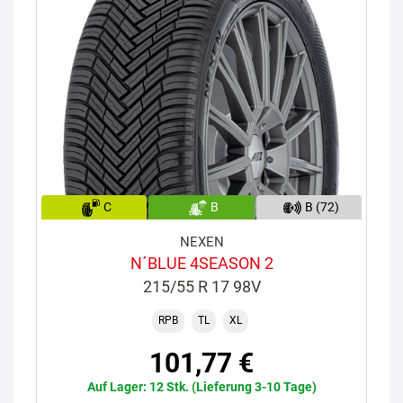
C
B
B (72)
NEXEN
N´BLUE 4SEASON 2
215/55 R 17 98V
RPB
TL
XL
101,77 €
Auf Lager: 12 Stk. (Lieferung 3-10 Tage)