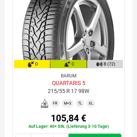
D
C
B (72)
BARUM
QUARTARIS 5
215/55 R 17 98W
FR
M+S
TL
XL
105,84 €
Auf Lager: 40+ Stk. (Lieferung 3-10 Tage)