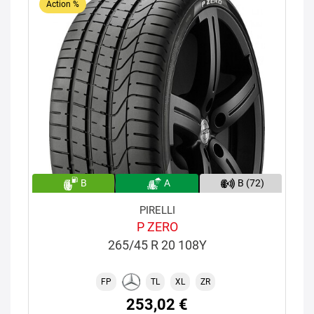
Action %
B
A
B (72)
PIRELLI
P ZERO
265/45 R 20 108Y
FP
TL
XL
ZR
253,02 €