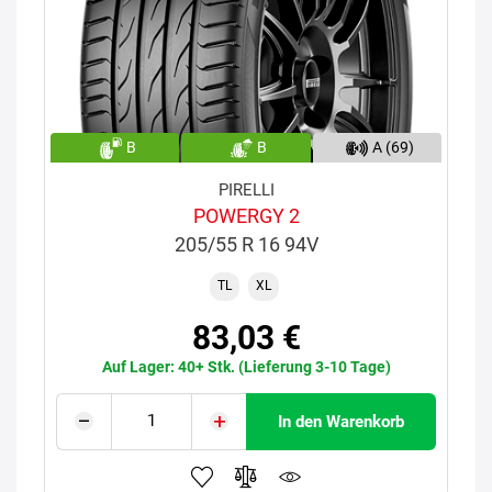
B
B
A (69)
PIRELLI
POWERGY 2
205/55 R 16 94V
TL
XL
83,03 €
Auf Lager: 40+ Stk. (Lieferung 3-10 Tage)
In den Warenkorb