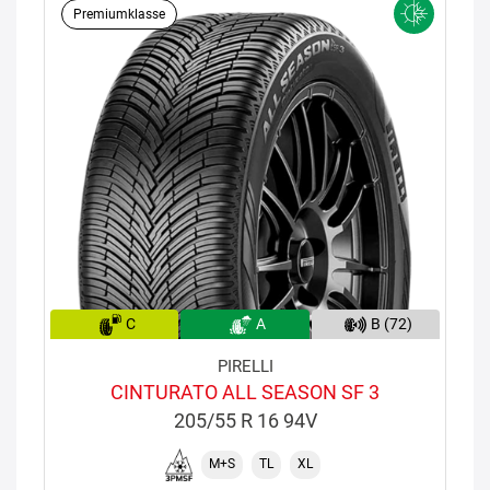
Premiumklasse
C
A
B (72)
PIRELLI
CINTURATO ALL SEASON SF 3
205/55 R 16 94V
M+S
TL
XL