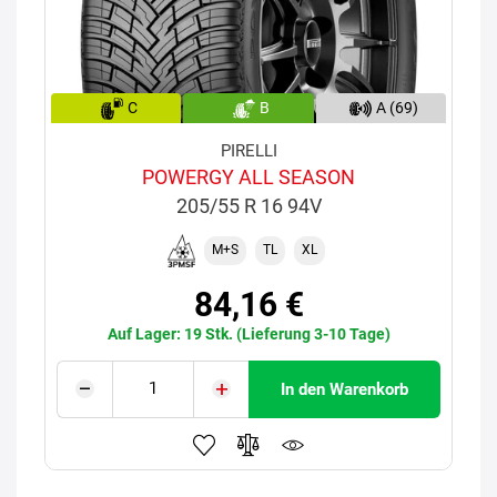
C
B
A (69)
PIRELLI
POWERGY ALL SEASON
205/55 R 16 94V
M+S
TL
XL
84,16 €
Auf Lager: 19 Stk. (Lieferung 3-10 Tage)
In den Warenkorb