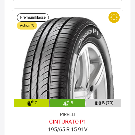
Premiumklasse
Action %
C
B
B (70)
PIRELLI
CINTURATO P1
195/65 R 15 91V