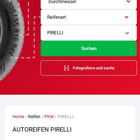
Durchmesser
Reifenart
PIRELLI
Suchen
Fotografiere und suche
Home
|
Reifen
|
PKW
|
PIRELLI
AUTOREIFEN PIRELLI