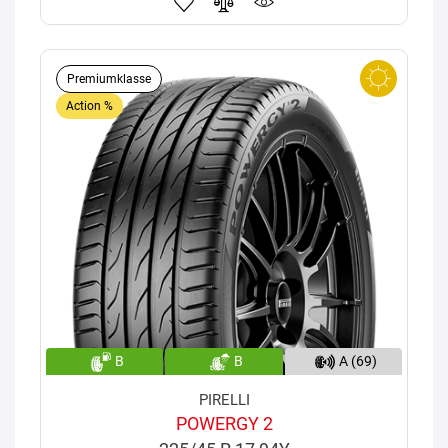
Premiumklasse
Action %
B
B
A (69)
PIRELLI
POWERGY 2