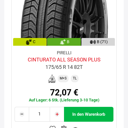
C
B
B (71)
PIRELLI
CINTURATO ALL SEASON PLUS
175/65 R 14 82T
M+S
TL
72,07 €
Auf Lager: 6 Stk. (Lieferung 3-10 Tage)
In den Warenkorb