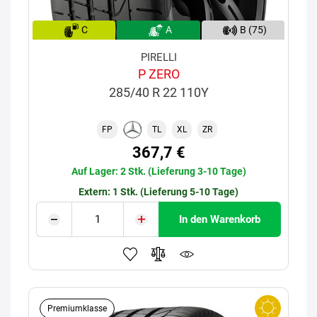
C
A
B (75)
PIRELLI
P ZERO
285/40 R 22 110Y
FP
TL
XL
ZR
367,7 €
Auf Lager: 2 Stk. (Lieferung 3-10 Tage)
Extern: 1 Stk. (Lieferung 5-10 Tage)
In den Warenkorb
Premiumklasse