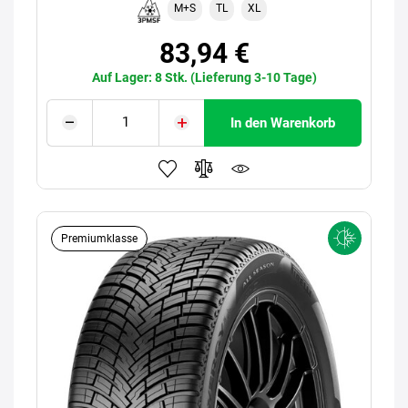
M+S
TL
XL
83,94 €
Auf Lager: 8 Stk. (Lieferung 3-10 Tage)
In den Warenkorb
Premiumklasse