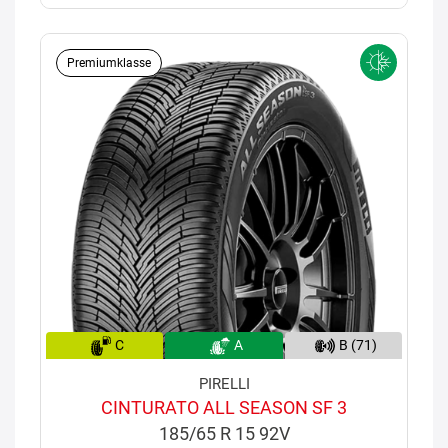
Premiumklasse
C
A
B (71)
PIRELLI
CINTURATO ALL SEASON SF 3
185/65 R 15 92V