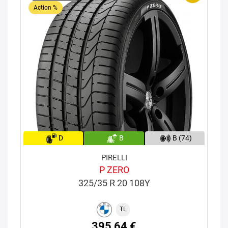
Action %
D
B
B (74)
PIRELLI
P ZERO
325/35 R 20 108Y
TL
395,64 €