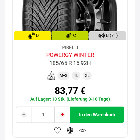
D
C
B (71)
PIRELLI
POWERGY WINTER
185/65 R 15 92H
M+S
TL
XL
83,77 €
Auf Lager: 18 Stk. (Lieferung 3-10 Tage)
In den Warenkorb