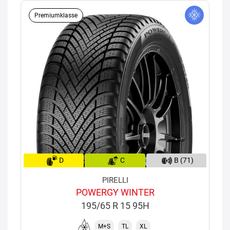
Premiumklasse
D
C
B (71)
PIRELLI
POWERGY WINTER
195/65 R 15 95H
M+S
TL
XL