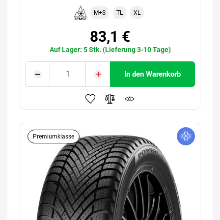
M+S
TL
XL
83,1 €
Auf Lager: 5 Stk. (Lieferung 3-10 Tage)
In den Warenkorb
Premiumklasse