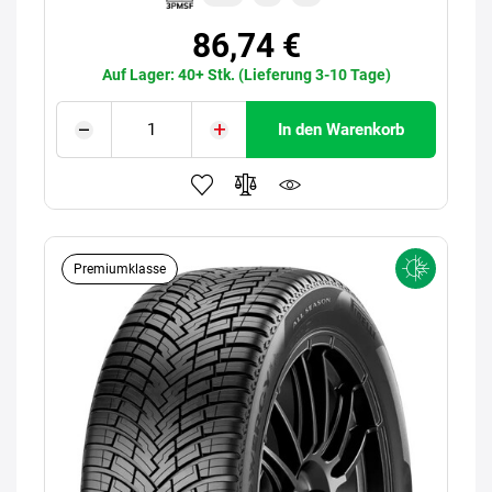
86,74 €
Auf Lager: 40+ Stk. (Lieferung 3-10 Tage)
In den Warenkorb
Premiumklasse