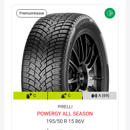
Premiumklasse
C
C
A (69)
PIRELLI
POWERGY ALL SEASON
195/50 R 15 86V