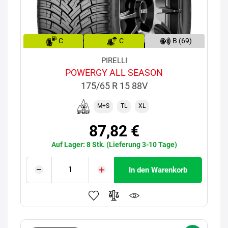
C
C
B (69)
PIRELLI
POWERGY ALL SEASON
175/65 R 15 88V
M+S
TL
XL
87,82 €
Auf Lager: 8 Stk. (Lieferung 3-10 Tage)
In den Warenkorb