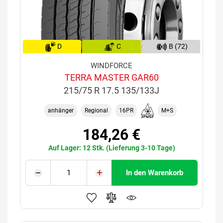
D
C
B (72)
WINDFORCE
TERRA MASTER GAR60
215/75 R 17.5 135/133J
anhänger
Regional
16PR
M+S
184,26 €
Auf Lager: 12 Stk. (Lieferung 3-10 Tage)
In den Warenkorb