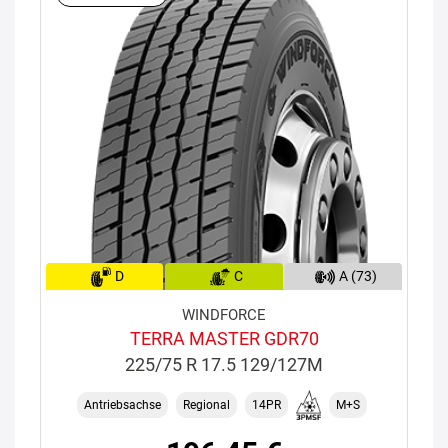
D
C
A (73)
WINDFORCE
TERRA MASTER GDR70
225/75 R 17.5 129/127M
Antriebsachse
Regional
14PR
M+S