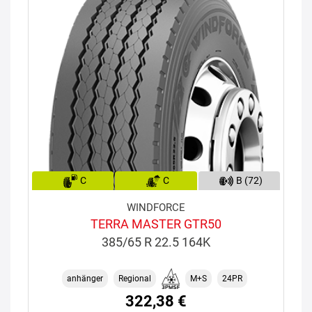
C
C
B (72)
WINDFORCE
TERRA MASTER GTR50
385/65 R 22.5 164K
anhänger
Regional
M+S
24PR
322,38 €