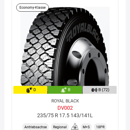
Economy-Klasse
D
B
B (72)
ROYAL BLACK
DV002
235/75 R 17.5 143/141L
Antriebsachse
Regional
M+S
18PR