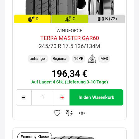
D
C
B (72)
WINDFORCE
TERRA MASTER GAR60
245/70 R 17.5 136/134M
anhänger
Regional
16PR
M+S
196,34 €
Auf Lager: 4 Stk. (Lieferung 3-10 Tage)
In den Warenkorb
Economy-Klasse