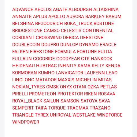
ADVANCE
AEOLUS
AGATE
ALBOURGH
ALTAISHINA
ANNAITE
APLUS
APOLLO
AURORA
BARKLEY
BARUM
BELSHINA
BFGOODRICH
BOKA_TRUCK
BOSTONE
BRIDGESTONE
CAMSO
CELESTIS
CONTINENTAL
CORDIANT
CROSSWIND
DEBICA
DEESTONE
DOUBLECOIN
DOUPRO
DUNLOP
DYNAMO
ERACLE
FALKEN
FIRESTONE
FORMULA
FORTUNE
FULDA
FULLRUN
GOODRIDE
GOODYEAR
GTK
HANKOOK
HEIDENAU
HUBTRAC
INFINITY
KAMA
KELLY
KENDA
KORMORAN
KUMHO
LANVIGATOR
LAUFENN
LEAO
LINGLONG
MATADOR
MAXXIS
MICHELIN
MITAS
NOKIAN_TYRES
OMSK
ONYX
OTANI
OZKA
PETLAS
PIRELLI
PROMETEON
PROTEKTOR
RIKEN
ROSAVA
ROYAL_BLACK
SAILUN
SAMSON
SATOYA
SAVA
SEMPERIT
TAIFA
TORQUE
TRACMAX
TRAZANO
TRIANGLE
TYREX
UNIROYAL
WESTLAKE
WINDFORCE
WINDPOWER