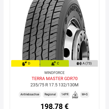
D
C
A (73)
WINDFORCE
TERRA MASTER GDR70
235/75 R 17.5 132/130M
Antriebsachse
Regional
14PR
M+S
198,78 €