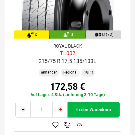
D
B
B (72)
ROYAL BLACK
TL002
215/75 R 17.5 135/133L
anhänger
Regional
18PR
172,58 €
Auf Lager: 4 Stk. (Lieferung 3-10 Tage)
In den Warenkorb