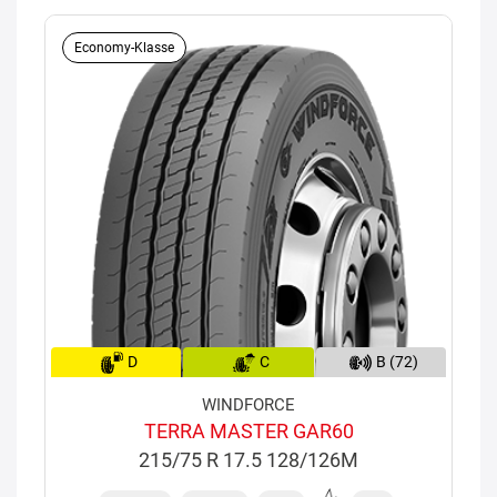
Economy-Klasse
D
C
B (72)
WINDFORCE
TERRA MASTER GAR60
215/75 R 17.5 128/126M