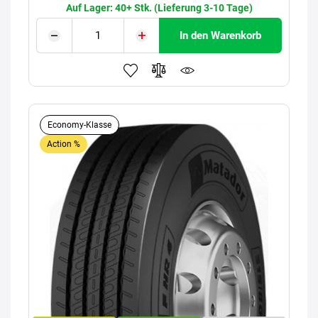
Auf Lager: 40+ Stk. (Lieferung 3-10 Tage)
In den Warenkorb
Economy-Klasse
Action %