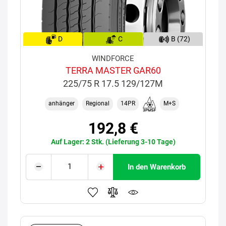
D
C
B (72)
WINDFORCE
TERRA MASTER GAR60
225/75 R 17.5 129/127M
anhänger
Regional
14PR
M+S
192,8 €
Auf Lager: 2 Stk. (Lieferung 3-10 Tage)
In den Warenkorb