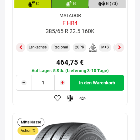
C
B
B (73)
MATADOR
F HR4
385/65 R 22.5 160K
Lenkachse
Regional
20PR
M+S
TL
464,75 €
Auf Lager: 5 Stk. (Lieferung 3-10 Tage)
In den Warenkorb
Mittelklasse
Action %