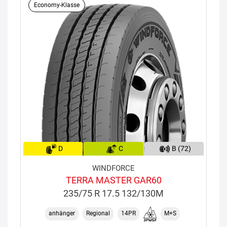
Economy-Klasse
D
C
B (72)
WINDFORCE
TERRA MASTER GAR60
235/75 R 17.5 132/130M
anhänger
Regional
14PR
M+S