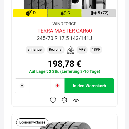
D
C
B (72)
WINDFORCE
TERRA MASTER GAR60
245/70 R 17.5 143/141J
anhänger
Regional
M+S
18PR
198,78 €
Auf Lager: 2 Stk. (Lieferung 3-10 Tage)
In den Warenkorb
Economy-Klasse