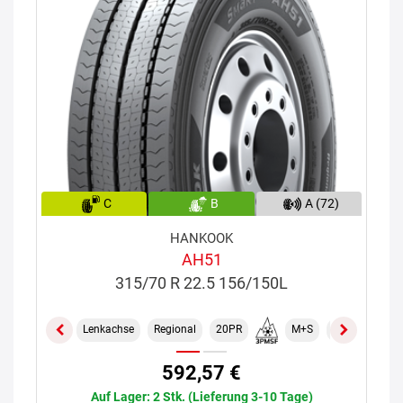
C
B
A (72)
HANKOOK
AH51
315/70 R 22.5 156/150L
Lenkachse
Regional
20PR
M+S
TL
592,57 €
Auf Lager: 2 Stk. (Lieferung 3-10 Tage)