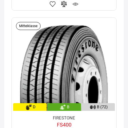
Mittelklasse
D
B
B (72)
FIRESTONE
FS400