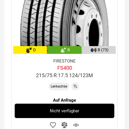
D
B
B (73)
FIRESTONE
FS400
215/75 R 17.5 124/123M
Lenkachse
TL
Auf Anfrage
Nicht verfügbar