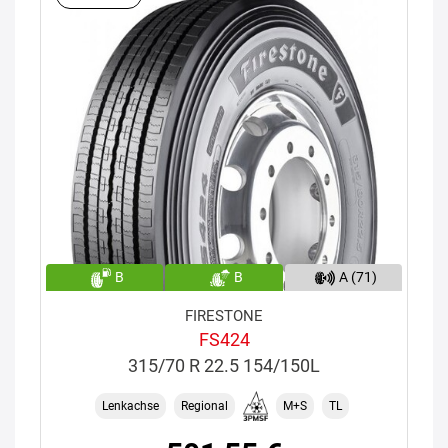
B
B
A (71)
FIRESTONE
FS424
315/70 R 22.5 154/150L
Lenkachse
Regional
M+S
TL