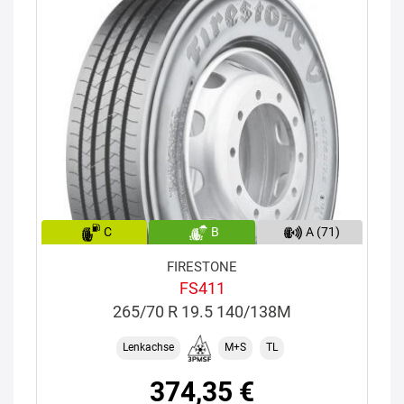
C
B
A (71)
FIRESTONE
FS411
265/70 R 19.5 140/138M
Lenkachse
M+S
TL
374,35 €