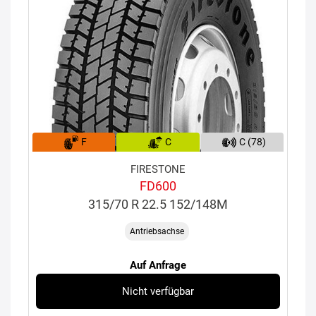
F
C
C (78)
FIRESTONE
FD600
315/70 R 22.5 152/148M
Antriebsachse
Auf Anfrage
Nicht verfügbar