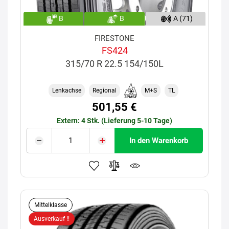
B
B
A (71)
FIRESTONE
FS424
315/70 R 22.5 154/150L
Lenkachse
Regional
M+S
TL
501,55 €
Extern: 4 Stk. (Lieferung 5-10 Tage)
In den Warenkorb
Mittelklasse
Ausverkauf !!