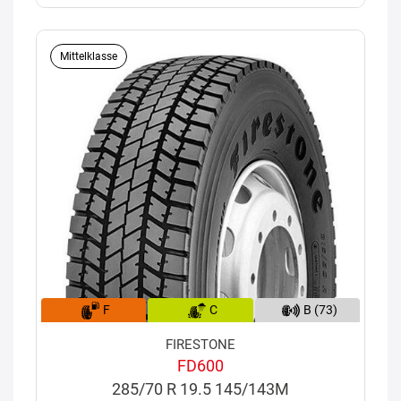
Mittelklasse
F
C
B (73)
FIRESTONE
FD600
285/70 R 19.5 145/143M