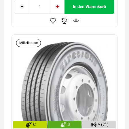
In den Warenkorb
Mittelklasse
C
B
A (71)