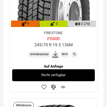
F
C
C (74)
FIRESTONE
FD600
245/70 R 19.5 136M
Antriebsachse
M+S
TL
Auf Anfrage
Nicht verfügbar
Mittelklasse