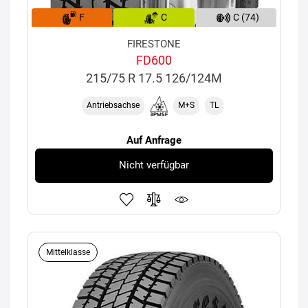
F
C
C (74)
FIRESTONE
FD600
215/75 R 17.5 126/124M
Antriebsachse
M+S
TL
Auf Anfrage
Nicht verfügbar
Mittelklasse