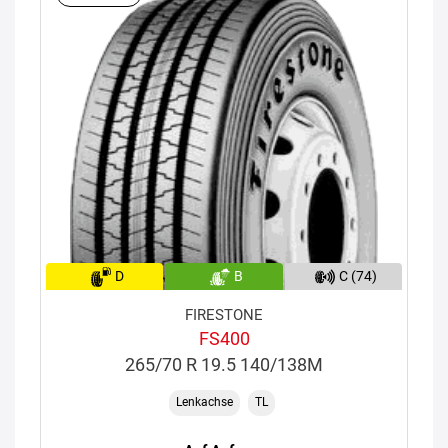
D
B
C (74)
FIRESTONE
FS400
265/70 R 19.5 140/138M
Lenkachse
TL