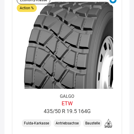
Economy-Klasse
Action %
GALGO
ETW
435/50 R 19.5 164G
Fulda-Karkasse
Antriebsachse
Baustelle