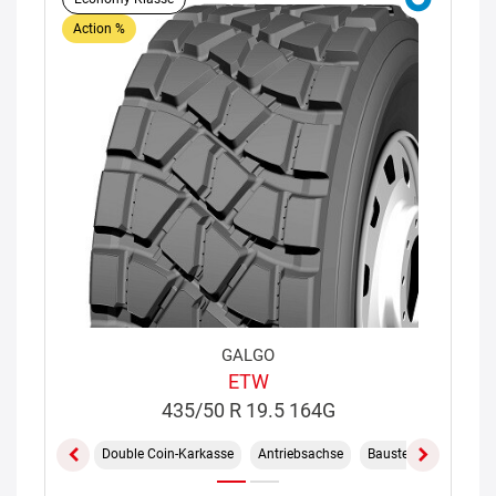
Action %
GALGO
ETW
435/50 R 19.5 164G
Double Coin-Karkasse
Antriebsachse
Baustelle