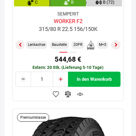
C
B
B (72)
SEMPERIT
WORKER F2
315/80 R 22.5 156/150K
Lenkachse
Baustelle
20PR
M+S
TL
544,68 €
Extern: 20 Stk. (Lieferung 5-10 Tage)
In den Warenkorb
Premiumklasse