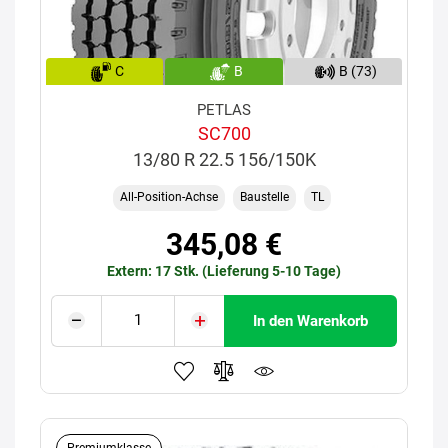
C
B
B (73)
PETLAS
SC700
13/80 R 22.5 156/150K
All-Position-Achse
Baustelle
TL
345,08 €
Extern: 17 Stk. (Lieferung 5-10 Tage)
In den Warenkorb
Premiumklasse