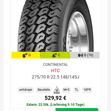
D
C
B (76)
CONTINENTAL
HTC
275/70 R 22.5 148/145J
anhänger
Baustelle
M+S
TL
18PR
529,92 €
Extern: 22 Stk. (Lieferung 5-10 Tage)