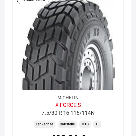
MICHELIN
X FORCE S
7.5/80 R 16 116/114N
Lenkachse
Baustelle
M+S
TL