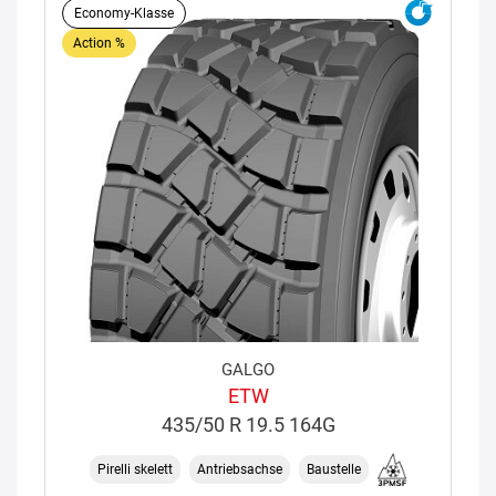
Economy-Klasse
Action %
GALGO
ETW
435/50 R 19.5 164G
Pirelli skelett
Antriebsachse
Baustelle