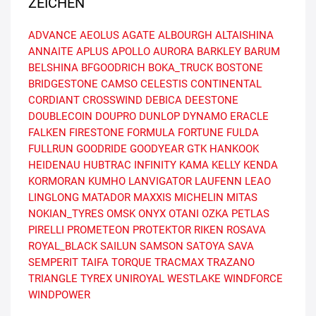
ZEICHEN
ADVANCE
AEOLUS
AGATE
ALBOURGH
ALTAISHINA
ANNAITE
APLUS
APOLLO
AURORA
BARKLEY
BARUM
BELSHINA
BFGOODRICH
BOKA_TRUCK
BOSTONE
BRIDGESTONE
CAMSO
CELESTIS
CONTINENTAL
CORDIANT
CROSSWIND
DEBICA
DEESTONE
DOUBLECOIN
DOUPRO
DUNLOP
DYNAMO
ERACLE
FALKEN
FIRESTONE
FORMULA
FORTUNE
FULDA
FULLRUN
GOODRIDE
GOODYEAR
GTK
HANKOOK
HEIDENAU
HUBTRAC
INFINITY
KAMA
KELLY
KENDA
KORMORAN
KUMHO
LANVIGATOR
LAUFENN
LEAO
LINGLONG
MATADOR
MAXXIS
MICHELIN
MITAS
NOKIAN_TYRES
OMSK
ONYX
OTANI
OZKA
PETLAS
PIRELLI
PROMETEON
PROTEKTOR
RIKEN
ROSAVA
ROYAL_BLACK
SAILUN
SAMSON
SATOYA
SAVA
SEMPERIT
TAIFA
TORQUE
TRACMAX
TRAZANO
TRIANGLE
TYREX
UNIROYAL
WESTLAKE
WINDFORCE
WINDPOWER