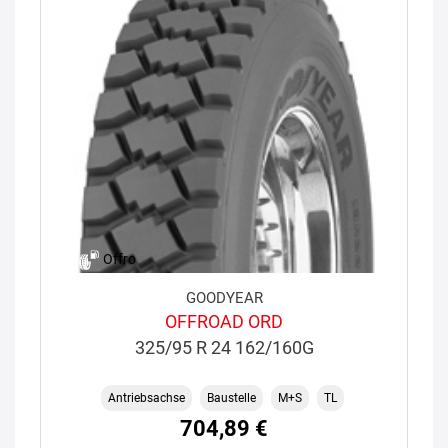
Offro
GOODYEAR
OFFROAD ORD
325/95 R 24 162/160G
Antriebsachse
Baustelle
M+S
TL
704,89 €