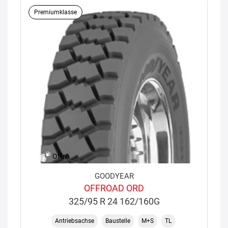
Premiumklasse
Offro
GOODYEAR
OFFROAD ORD
325/95 R 24 162/160G
Antriebsachse
Baustelle
M+S
TL