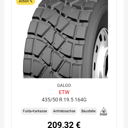
Action %
GALGO
ETW
435/50 R 19.5 164G
Fulda-Karkasse
Antriebsachse
Baustelle
209,32 €