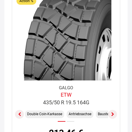
Action %
GALGO
ETW
435/50 R 19.5 164G
Double Coin-Karkasse
Antriebsachse
Baustelle