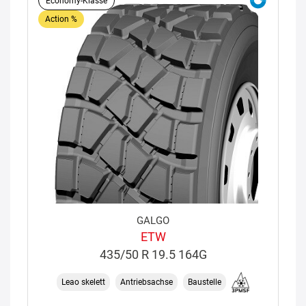
Economy-Klasse
Action %
GALGO
ETW
435/50 R 19.5 164G
Leao skelett
Antriebsachse
Baustelle