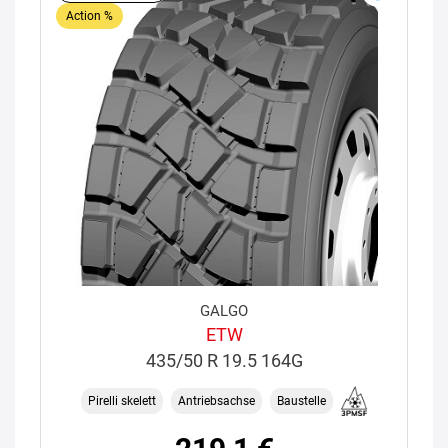
Action %
GALGO
ETW
435/50 R 19.5 164G
Pirelli skelett
Antriebsachse
Baustelle