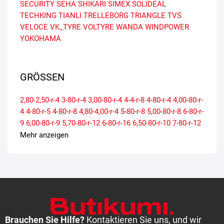
SECURITY
SEHA
SHIKARI
SIMEX
SOLIDEAL
TECHKING
TIANLI
TRELLEBORG
TRIANGLE
TVS
VELOCE
VK_TYRE
VOLTYRE
WANDA
WINDPOWER
YOKOHAMA
GRÖSSEN
2,80-2,50-r-4
3-80-r-4
3,00-80-r-4
4-4-r-8
4-80-r-4
4,00-80-r-
4
4-80-r-5
4-80-r-8
4,80-4,00-r-4
5-80-r-8
5,00-80-r-8
6-80-r-
9
6,00-80-r-9
5,70-80-r-12
6-80-r-16
6,50-80-r-10
7-80-r-12
7,00-80-r-12
6,70-80-r-13
7-80-r-15
8,25-80-r-15
7,50-80-r-
Mehr anzeigen
15
8,15-80-r-15
7,50-80-r-16
8,25-80-r-20
7,50-80-r-20
8,75-80-r-16,5
9-80-r-20
9,5-65-r-15
10,0-75-r-15,3
10-80-r-
12
9,50-80-r-16
10-80-r-16,5
10-80-r-20
10,00-80-r-20
11-
80-r-16
10,50-80-r-16
10,50-80-r-18
10,5-80-r-18
11-80-r-
20
11,00-80-r-20
11,5-80-r-15,3
12-80-r-16,5
12,00-80-r-18
12,0-80-r-18
12-80-r-20
12-80-r-24
13-65-r-18
12,5-80-r-18
12,50-80-r-18
13-80-r-18
12,5-80-r-20
12,50-80-r-20
13-80-
Brauchen Sie Hilfe?
Kontaktieren Sie uns, und wir