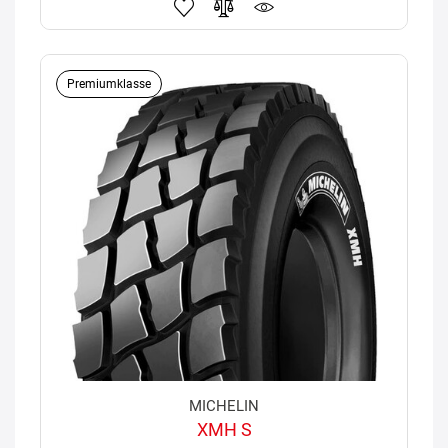
Premiumklasse
MICHELIN
XMH S