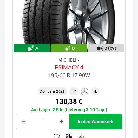
A
B
B (69)
MICHELIN
PRIMACY 4
195/60 R 17 90W
DOT-Jahr 2021
FP
TL
130,38 €
Auf Lager: 2 Stk. (Lieferung 3-10 Tage)
In den Warenkorb