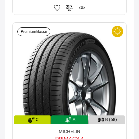
Premiumklasse
C
A
B (68)
MICHELIN
PRIMACY 4