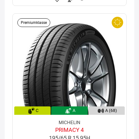
Premiumklasse
C
A
A (68)
MICHELIN
PRIMACY 4
195/65 R 15 95H