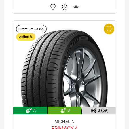
Premiumklasse
Action %
A
B
B (69)
MICHELIN
PRIMACY 4