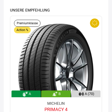
UNSERE EMPFEHLUNG
Premiumklasse
Action %
A
B
A (70)
MICHELIN
PRIMACY 4