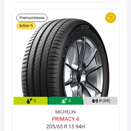
Premiumklasse
Action %
C
A
B (69)
MICHELIN
PRIMACY 4
205/65 R 15 94H