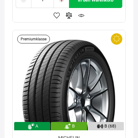
Premiumklasse
A
B
B (68)