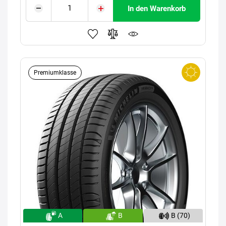
In den Warenkorb
Premiumklasse
A
B
B (70)