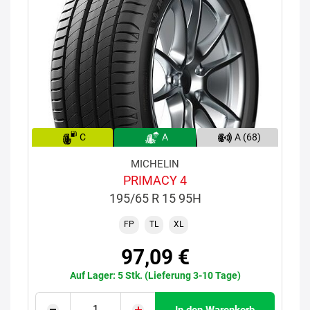
C
A
A (68)
MICHELIN
PRIMACY 4
195/65 R 15 95H
FP
TL
XL
97,09 €
Auf Lager: 5 Stk. (Lieferung 3-10 Tage)
In den Warenkorb