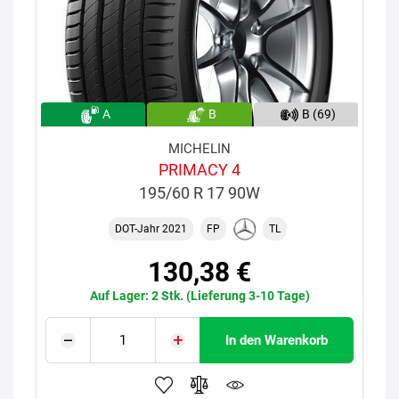
A
B
B (69)
MICHELIN
PRIMACY 4
195/60 R 17 90W
DOT-Jahr 2021
FP
TL
130,38 €
Auf Lager: 2 Stk. (Lieferung 3-10 Tage)
In den Warenkorb