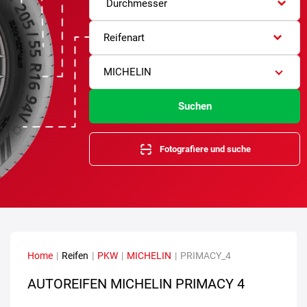
Durchmesser
Reifenart
MICHELIN
Suchen
Fotografiere und suche
Home
|
Reifen
|
PKW
|
MICHELIN
|
PRIMACY_4
AUTOREIFEN MICHELIN PRIMACY 4