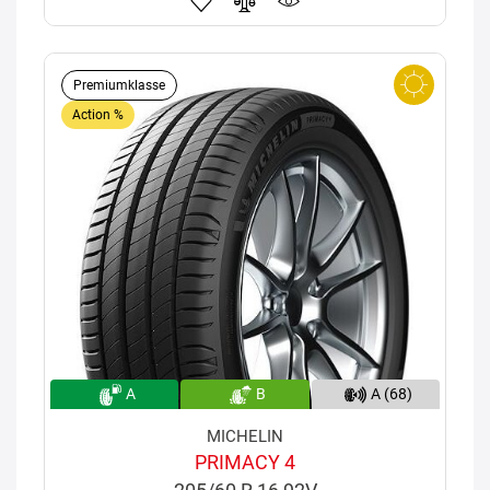
Premiumklasse
Action %
A
B
A (68)
MICHELIN
PRIMACY 4