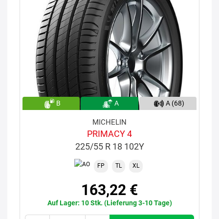
B
A
A (68)
MICHELIN
PRIMACY 4
225/55 R 18 102Y
FP
TL
XL
163,22 €
Auf Lager: 10 Stk. (Lieferung 3-10 Tage)