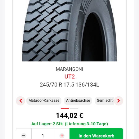
MARANGONI
UT2
245/70 R 17.5 136/134L
Matador-Karkasse
Antriebsachse
Gemischt On/Off
M+S
144,02 €
Auf Lager: 2 Stk. (Lieferung 3-10 Tage)
In den Warenkorb