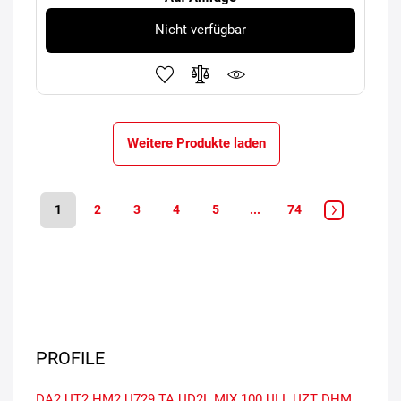
Nicht verfügbar
Weitere Produkte laden
1
2
3
4
5
...
74
PROFILE
DA2
UT2
HM2
U729
TA
UD2L
MIX 100
ULL
UZT
DHM