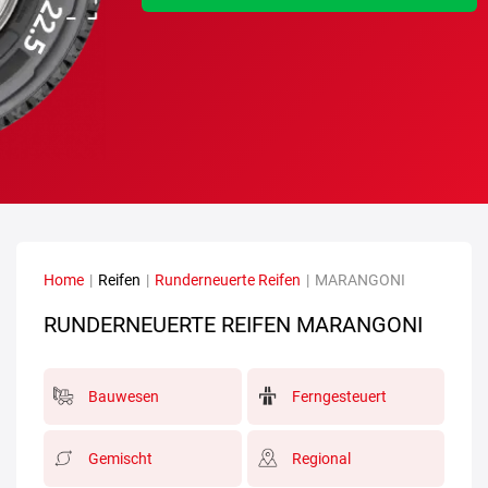
Home
|
Reifen
|
Runderneuerte Reifen
|
MARANGONI
RUNDERNEUERTE REIFEN MARANGONI
Bauwesen
Ferngesteuert
Gemischt
Regional