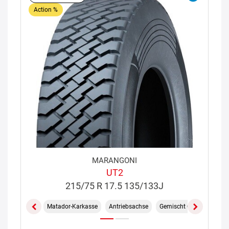
Action %
MARANGONI
UT2
215/75 R 17.5 135/133J
Matador-Karkasse
Antriebsachse
Gemischt On/Off
M+S