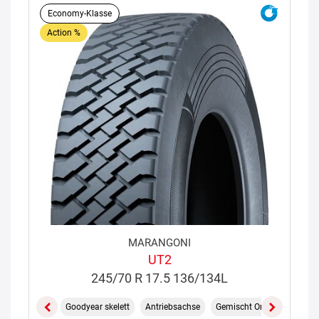
Economy-Klasse
Action %
MARANGONI
UT2
245/70 R 17.5 136/134L
Goodyear skelett
Antriebsachse
Gemischt On/Off
M+S