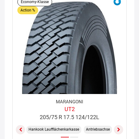
Economy-Klasse
Action %
MARANGONI
UT2
205/75 R 17.5 124/122L
Hankook Laufflächenkarkasse
Antriebsachse
Gemischt On/