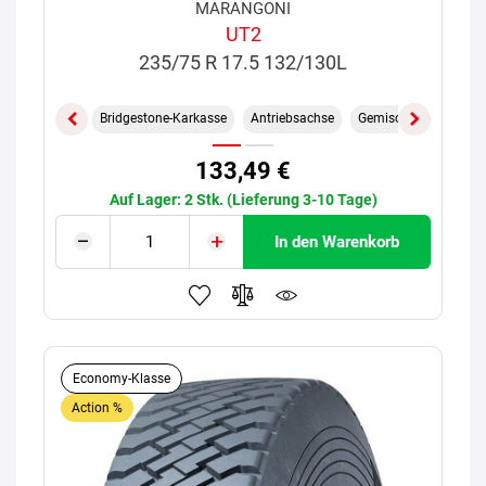
MARANGONI
UT2
235/75 R 17.5 132/130L
Bridgestone-Karkasse
Antriebsachse
Gemischt On/Off
133,49 €
Auf Lager: 2 Stk. (Lieferung 3-10 Tage)
In den Warenkorb
Economy-Klasse
Action %