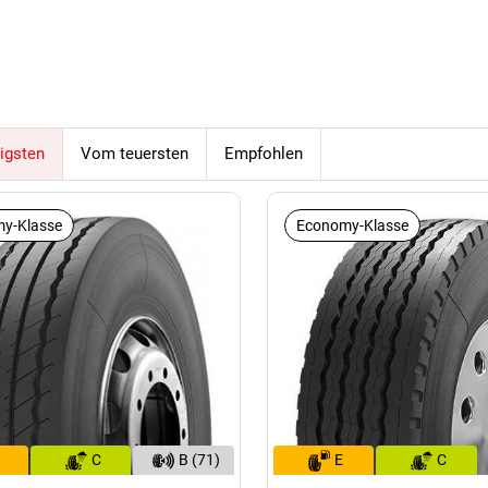
igsten
Vom teuersten
Empfohlen
y-Klasse
Economy-Klasse
C
B (71)
E
C