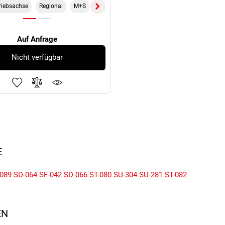
riebsachse
Regional
M+S
TT
18PR
Auf Anfrage
Nicht verfügbar
E
-089
SD-064
SF-042
SD-066
ST-080
SU-304
SU-281
ST-082
N