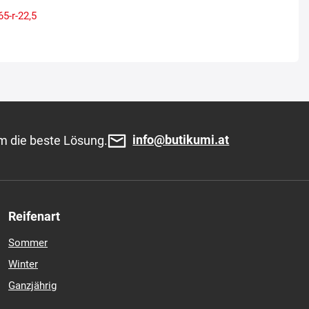
65-r-22,5
info@butikumi.at
m die beste Lösung.
Reifenart
Sommer
Winter
Ganzjährig