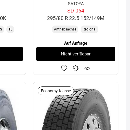
SATOYA
SD-064
60K
295/80 R 22.5 152/149M
S
TL
Antriebsachse
Regional
Auf Anfrage
Nicht verfügbar
Economy-Klasse