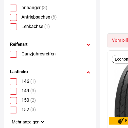
anhänger
(3)
Antriebsachse
(6)
Lenkachse
(1)
Vom bill
Reifenart
Ganzjahresreifen
Econom
Lastindex
146
(1)
149
(3)
150
(2)
152
(3)
E
Mehr anzeigen