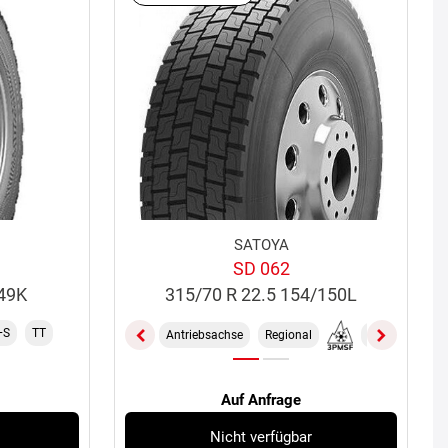
SATOYA
SD 062
149K
315/70 R 22.5 154/150L
+S
TT
Antriebsachse
Regional
M+S
TL
Auf Anfrage
Nicht verfügbar