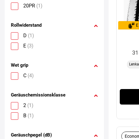
20PR
(1)
Rollwiderstand
E
D
(1)
E
(3)
31
Lenka
Wet grip
C
(4)
Geräuschemissionsklasse
2
(1)
B
(1)
Geräuschpegel (dB)
Econom