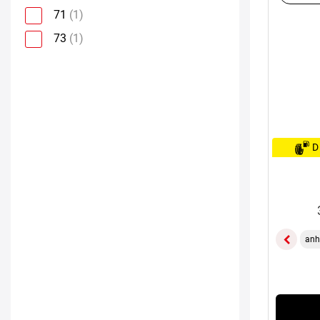
71
(1)
73
(1)
D
anh