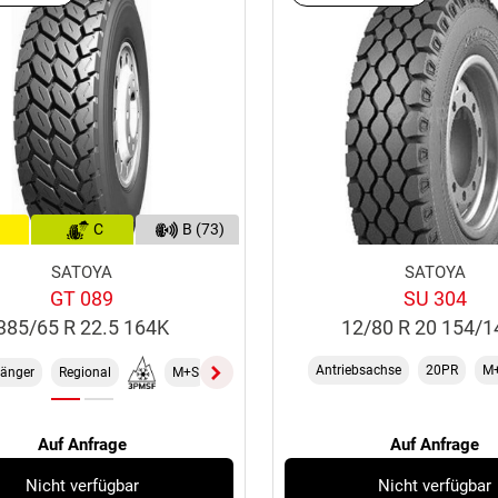
C
B (73)
SATOYA
SATOYA
GT 089
SU 304
385/65 R 22.5 164K
12/80 R 20 154/
Antriebsachse
20PR
M
änger
Regional
M+S
TL
Auf Anfrage
Auf Anfrage
Nicht verfügbar
Nicht verfügbar