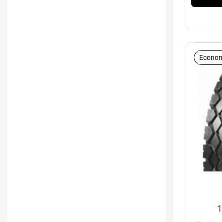
Econom
1