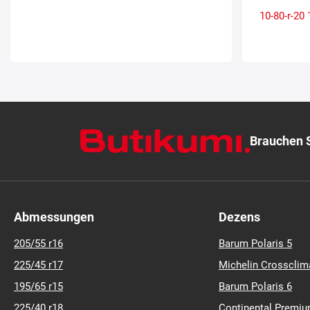
10-80-r-20
Brauchen S
Abmessungen
Dezens
205/55 r16
Barum Polaris 5
225/45 r17
Michelin Crossclim
195/65 r15
Barum Polaris 6
225/40 r18
Continental Premiu