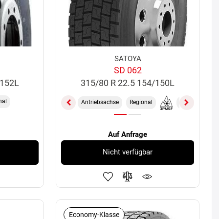
SATOYA
SD 062
/152L
315/80 R 22.5 154/150L
nal
Antriebsachse
Regional
M+S
TL
Auf Anfrage
Nicht verfügbar
Economy-Klasse