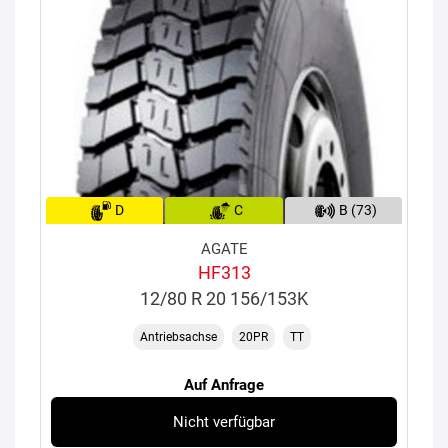
D
C
B (73)
AGATE
HF313
12/80 R 20 156/153K
Antriebsachse
20PR
TT
Auf Anfrage
Nicht verfügbar