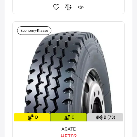
Economy-Klasse
D
C
B (73)
AGATE
HF702