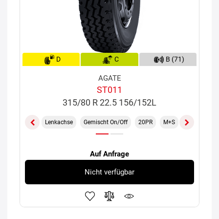
D
C
B (71)
AGATE
ST011
315/80 R 22.5 156/152L
Lenkachse
Gemischt On/Off
20PR
M+S
TL
Auf Anfrage
Nicht verfügbar