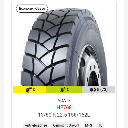
Economy-Klasse
D
C
B (73)
AGATE
HF768
13/80 R 22.5 156/152L
Antriebsachse
Gemischt On/Off
M+S
TL