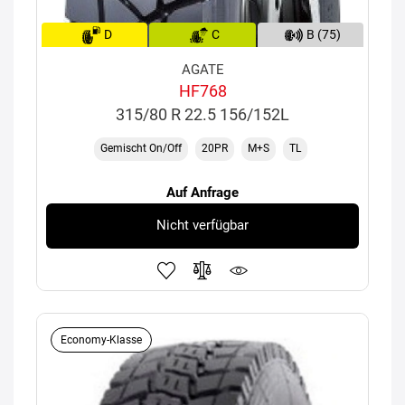
D
C
B (75)
AGATE
HF768
315/80 R 22.5 156/152L
Gemischt On/Off
20PR
M+S
TL
Auf Anfrage
Nicht verfügbar
Economy-Klasse