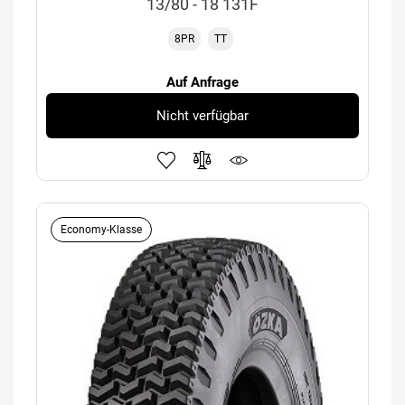
13/80 - 18 131F
8PR
TT
Auf Anfrage
Nicht verfügbar
Economy-Klasse