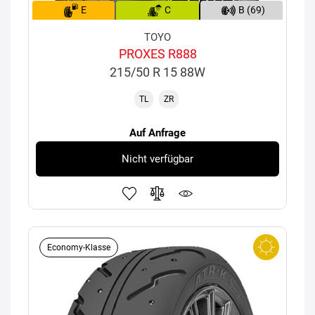
E
C
B (69)
TOYO
PROXES R888
215/50 R 15 88W
TL
ZR
Auf Anfrage
Nicht verfügbar
Economy-Klasse