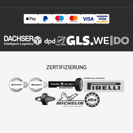
50-r-20
235-50-r-21
235-55-r-16
235-55-r-17
235-55-r-18
235-55-r-19
235-55-r-20
235-55-r-21
235-60-r-14
235-60-r-
15
235-60-r-16
235-60-r-17
235-60-r-18
235-60-r-19
235-
60-r-20
235-65-r-16
235-65-r-17
235-65-r-18
235-65-r-19
235-70-r-15
235-70-r-16
235-70-r-17
235-70-r-18
235-75-r-
15
235-75-r-16
235-75-r-17
235-80-r-15
235-80-r-16
235-
80-r-17
235-85-r-16
245-25-r-22
245-30-r-19
245-30-r-20
245-30-r-21
245-30-r-22
245-30-r-24
245-35-r-16
245-35-r-
17
245-35-r-18
245-35-r-19
245-35-r-20
245-35-r-21
245-
35-r-22
245-40-r-17
245-40-r-18
245-40-r-19
245-40-r-20
ZERTIFIZIERUNG
245-40-r-21
245-45-r-15
245-45-r-16
245-45-r-17
245-45-r-
18
245-45-r-19
245-45-r-20
245-45-r-21
245-45-r-22
245-
50-r-16
245-50-r-17
245-50-r-18
245-50-r-19
245-50-r-20
245-55-r-16
245-55-r-17
245-55-r-18
245-55-r-19
245-55-r-
20
245-60-r-14
245-60-r-15
245-60-r-18
245-60-r-20
245-
65-r-17
245-65-r-18
245-70-r-16
245-70-r-17
245-75-r-15
245-75-r-16
245-75-r-17
255-30-r-19
255-30-r-20
255-30-r-
Copyright © 2026 TASY s.r.o., Alle Rechte vorbehalten.
21
255-30-r-22
255-30-r-24
255-35-r-17
255-35-r-18
255-
Maßgeschneiderte E-Shops und Fahrgeschäfte werden von
35-r-19
255-35-r-20
255-35-r-21
255-35-r-22
255-35-r-23
PUXDESIGN erstellt.
255-40-r-17
255-40-r-18
255-40-r-19
255-40-r-20
255-40-r-