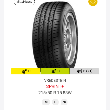
Mittelklasse
D
C
B (71)
VREDESTEIN
SPRINT+
215/50 R 15 88W
FSL
TL
ZR