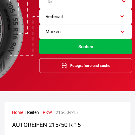
15
Reifenart
Marken
Suchen
Fotografiere und suche
Home
|
Reifen
|
PKW
|
215-50-r-15
AUTOREIFEN
215/50 R 15