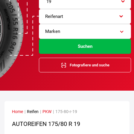
19
Reifenart
Marken
Suchen
Fotografiere und suche
Home
|
Reifen
|
PKW
|
175-80-r-19
AUTOREIFEN
175/80 R 19