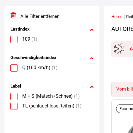
Alle Filter entfernen
Home
|
Rei
AUTORE
Lastindex
109
(1)
G
Geschwindigkeitsindex
Q (160 km/h)
(1)
Label
Vom bill
M + S (Matsch+Schnee)
(1)
TL (schlauchlose Reifen)
(1)
Econom