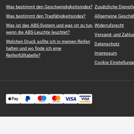
215-75-r-15
Was bestimmt den Geschwindigkeitsindex?
Zusätzliche Dienstl
225-35-r-20
Was bestimmt den Tragfähigkeitsindex?
Allgemeine Geschä
225-45-r-19
Was ist das ABS-System und was ist zu tun,
Widerrufsrecht
225-55-r-19
wenn die ABS-Leuchte leuchtet?
225-70-r-16
Versand- und Zahl
235-35-r-19
Welchen Druck sollte ich in meinen Reifen
Datenschutz
235-45-r-21
halten und wo finde ich eine
235-55-r-20
Impressum
Reifenfülltabelle?
235-65-r-19
Cookie Einstellung
245-25-r-22
245-35-r-22
245-45-r-21
245-60-r-14
255-30-r-20
255-40-r-18
255-45-r-22
255-55-r-21
255-70-r-15
265-30-r-22