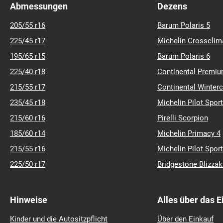
155-60-r-20
Abmessungen
Dezens
155-80-r-13
165-40-r-16
205/55 r16
Barum Polaris 5
165-55-r-15
225/45 r17
Michelin Crossclim
165-70-r-15
195/65 r15
Barum Polaris 6
175-50-r-15
175-65-r-13
225/40 r18
Continental Premiu
175-80-r-14
215/55 r17
Continental Winter
185-55-r-13
235/45 r18
Michelin Pilot Sport
185-65-r-20
195-35-r-18
215/60 r16
Pirelli Scorpion
195-50-r-17
185/60 r14
Michelin Primacy 4
195-60-r-13
215/55 r16
Michelin Pilot Sport
195-70-r-16
205-45-r-15
225/50 r17
Bridgestone Blizza
205-55-r-18
205-70-r-14
215-35-r-18
Hinweise
Alles über das 
215-50-r-13
Kinder und die Autositzpflicht
Über den Einkauf
215-60-r-16