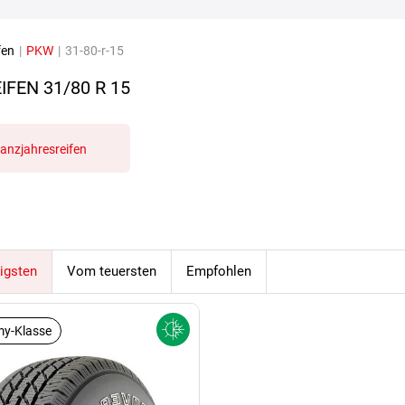
fen
|
PKW
|
31-80-r-15
IFEN
31/80 R 15
anzjahresreifen
igsten
Vom teuersten
Empfohlen
y-Klasse