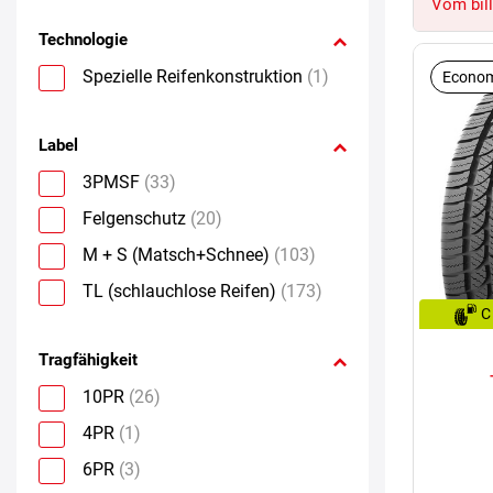
Vom bill
Technologie
Spezielle Reifenkonstruktion
(1)
Econom
Label
3PMSF
(33)
Felgenschutz
(20)
M + S (Matsch+Schnee)
(103)
TL (schlauchlose Reifen)
(173)
C
Tragfähigkeit
10PR
(26)
4PR
(1)
6PR
(3)