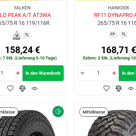
FALKEN
HANKOOK
LD PEAK A/T AT3WA
RF11 DYNAPRO 
65/75 R 16 119/116R
265/75 R 16 11
FP
TL
TL
158,24 €
168,71 
: 7 Stk. (Lieferung 5-10 Tage)
Extern: 2 Stk. (Lieferung 1
In den Warenkorb
In den
mklasse
Mittelklasse