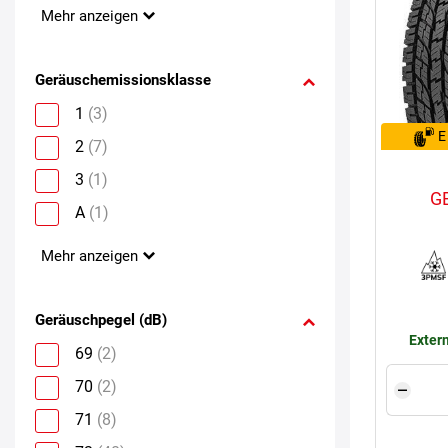
Mehr anzeigen
Geräuschemissionsklasse
1
(3)
E
2
(7)
3
(1)
G
A
(1)
Mehr anzeigen
Geräuschpegel (dB)
Extern
69
(2)
70
(2)
71
(8)