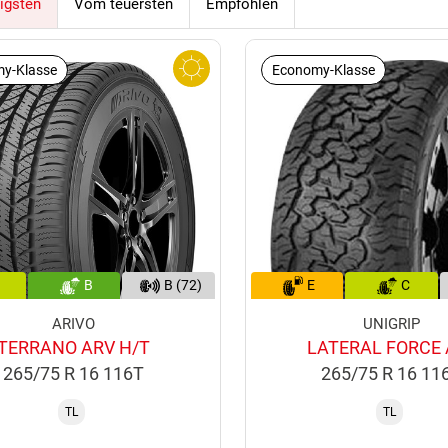
igsten
Vom teuersten
Empfohlen
y-Klasse
Economy-Klasse
B
B (72)
E
C
ARIVO
UNIGRIP
TERRANO ARV H/T
LATERAL FORCE 
265/75 R 16 116T
265/75 R 16 11
TL
TL