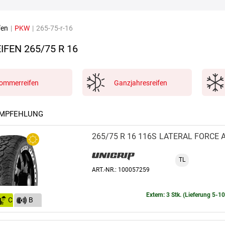
fen
|
PKW
|
265-75-r-16
IFEN
265/75 R 16
ommerreifen
Ganzjahresreifen
EMPFEHLUNG
265/75 R 16 116S
LATERAL FORCE 
TL
ART.-NR.: 100057259
Extern: 3 Stk. (Lieferung 5-1
C
B
(72)