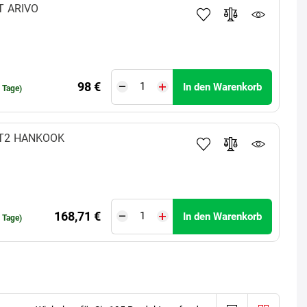
T
ARIVO
98 €
In den Warenkorb
0 Tage)
T2
HANKOOK
168,71 €
In den Warenkorb
6 Tage)