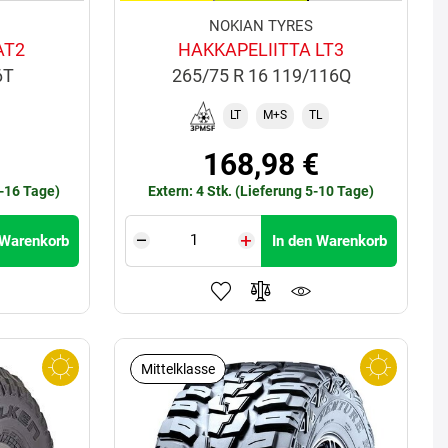
NOKIAN TYRES
AT2
HAKKAPELIITTA LT3
6T
265/75 R 16 119/116Q
LT
M+S
TL
€
168,98 €
0-16 Tage)
Extern: 4 Stk. (Lieferung 5-10 Tage)
 Warenkorb
In den Warenkorb
Mittelklasse