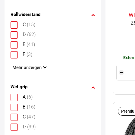
Rollwiderstand
WI
2
C
(15)
D
(62)
E
(41)
F
(3)
Extern
Mehr anzeigen
Wet grip
A
(6)
B
(16)
Premiu
C
(47)
D
(39)