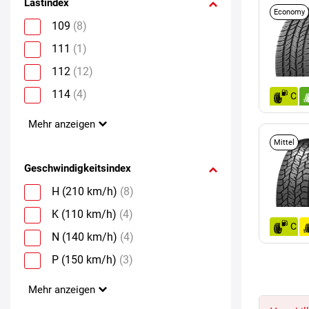
Lastindex
Economy
109
(8)
111
(1)
112
(12)
114
(4)
C
Mehr anzeigen
Mittel
Geschwindigkeitsindex
H (210 km/h)
(8)
K (110 km/h)
(4)
C
N (140 km/h)
(4)
P (150 km/h)
(3)
Mehr anzeigen