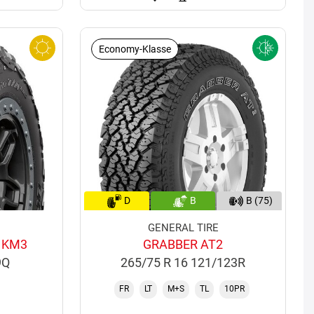
Economy-Klasse
D
B
B (75)
GENERAL TIRE
 KM3
GRABBER AT2
9Q
265/75 R 16 121/123R
FR
LT
M+S
TL
10PR