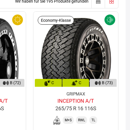
Wir haben für Sie 195 Produkte gefunden
Economy-Klasse
B (72)
C
C
B (73)
GRIPMAX
A/T
INCEPTION A/T
6S
265/75 R 16 116S
M+S
RWL
TL