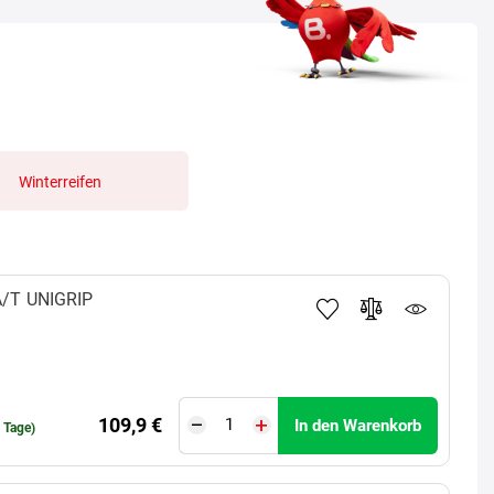
Winterreifen
A/T
UNIGRIP
109,9 €
In den Warenkorb
0 Tage)