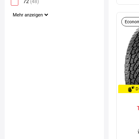
72
(48)
Mehr anzeigen
Econom
D