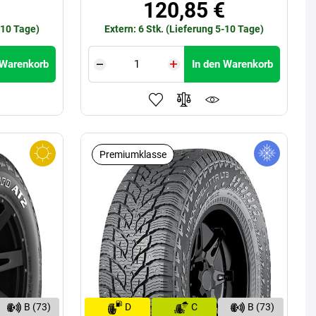
120,85 €
-10 Tage)
Extern: 6 Stk. (Lieferung 5-10 Tage)
 Warenkorb
In den Warenkorb
Premiumklasse
B (73)
D
C
B (73)