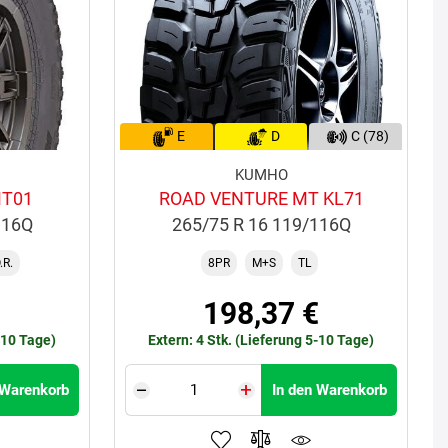
E
D
C (78)
KUMHO
MT01
ROAD VENTURE MT KL71
116Q
265/75 R 16 119/116Q
.R.
8PR
M+S
TL
€
198,37 €
-10 Tage)
Extern: 4 Stk. (Lieferung 5-10 Tage)
 Warenkorb
In den Warenkorb