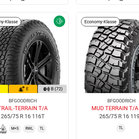
y-Klasse
Economy-Klasse
E
B (72)
BFGOODRICH
BFGOODRICH
TRAIL-TERRAIN T/A
MUD TERRAIN T/A
265/75 R 16 116T
265/75 R 16 11
TL
M+S
RWL
TL