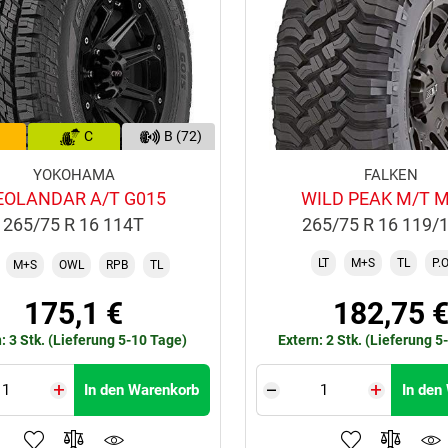
C
B (72)
YOKOHAMA
FALKEN
EOLANDAR A/T G015
WILD PEAK M/T 
265/75 R 16 114T
265/75 R 16 119/
LT
M+S
TL
P.O
M+S
OWL
RPB
TL
175,1 €
182,75 
: 3 Stk. (Lieferung 5-10 Tage)
Extern: 2 Stk. (Lieferung 5
In den Warenkorb
In den