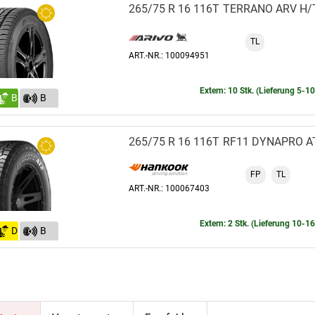
265/75 R 16 116T
TERRANO ARV H/
TL
ART.-NR.: 100094951
Extern: 10 Stk. (Lieferung 5-1
B
B
(72)
265/75 R 16 116T
RF11 DYNAPRO A
FP
TL
ART.-NR.: 100067403
Extern: 2 Stk. (Lieferung 10-1
D
B
(73)