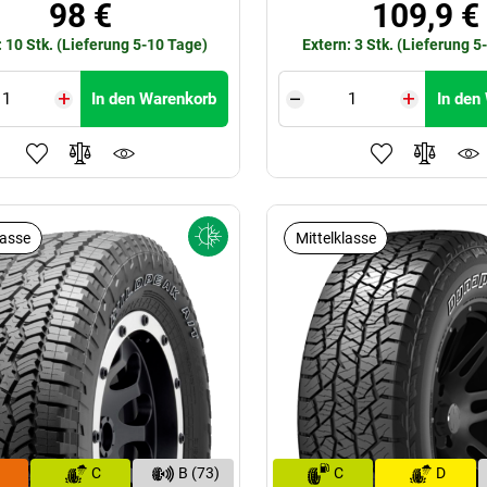
98 €
109,9 €
: 10 Stk. (Lieferung 5-10 Tage)
Extern: 3 Stk. (Lieferung 5
In den Warenkorb
In den
lasse
Mittelklasse
C
B (73)
C
D