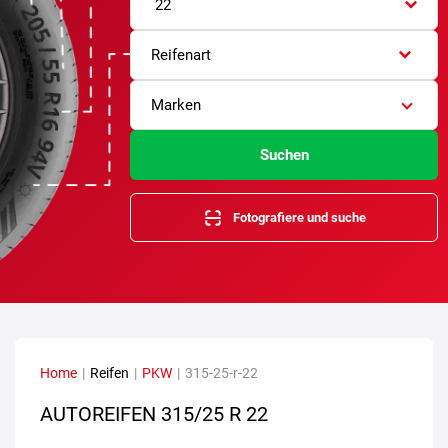
22
Reifenart
Marken
Suchen
Fotografiere und suche
Home
|
Reifen
|
PKW
|
315-25-r-22
AUTOREIFEN
315/25 R 22