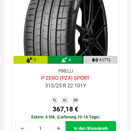
C
A
A (71)
PIRELLI
P ZERO (PZ4) SPORT
315/25 R 22 101Y
TL
XL
ZR
367,18 €
Extern: 4 Stk. (Lieferung 10-16 Tage)
In den Warenkorb