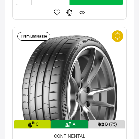
Premiumklasse
C
A
B (75)
CONTINENTAL