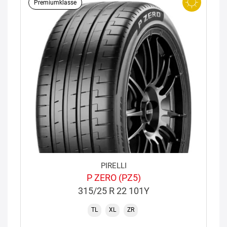
Premiumklasse
PIRELLI
P ZERO (PZ5)
315/25 R 22 101Y
TL
XL
ZR