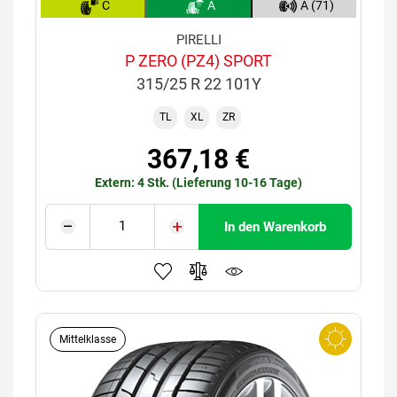
C
A
A (71)
PIRELLI
P ZERO (PZ4) SPORT
315/25 R 22 101Y
TL
XL
ZR
367,18 €
Extern: 4 Stk. (Lieferung 10-16 Tage)
In den Warenkorb
Mittelklasse