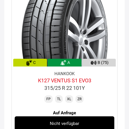
C
A
B (75)
HANKOOK
K127 VENTUS S1 EVO3
315/25 R 22 101Y
FP
TL
XL
ZR
Auf Anfrage
Nicht verfügbar