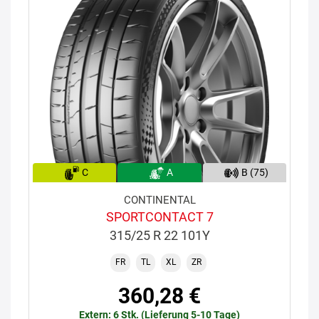
C
A
B (75)
CONTINENTAL
SPORTCONTACT 7
315/25 R 22 101Y
FR
TL
XL
ZR
360,28 €
Extern: 6 Stk. (Lieferung 5-10 Tage)