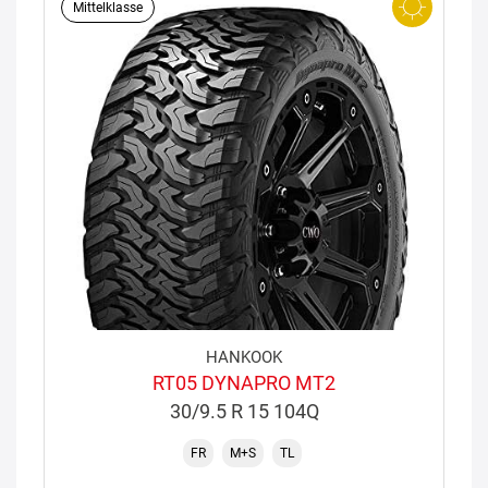
Mittelklasse
HANKOOK
RT05 DYNAPRO MT2
30/9.5 R 15 104Q
FR
M+S
TL