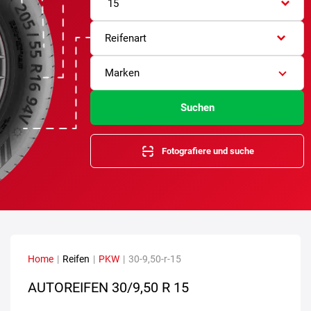
15
Reifenart
Marken
Suchen
Fotografiere und suche
Home
|
Reifen
|
PKW
|
30-9,50-r-15
AUTOREIFEN
30/9,50 R 15