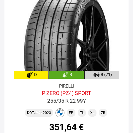
D
B
B (71)
PIRELLI
P ZERO (PZ4) SPORT
255/35 R 22 99Y
DOT-Jahr 2023
FP
TL
XL
ZR
351,64 €