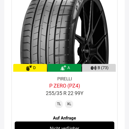
D
A
B (73)
PIRELLI
P ZERO (PZ4)
255/35 R 22 99Y
TL
XL
Auf Anfrage
Nicht verfügbar