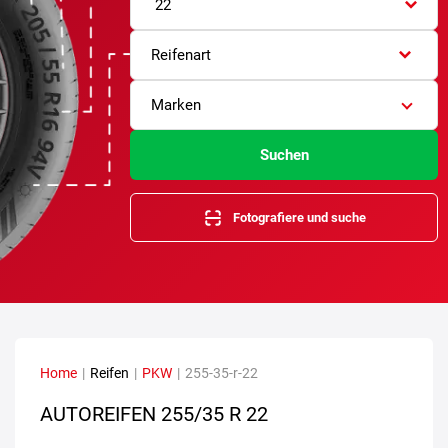
22
Reifenart
Marken
Suchen
Fotografiere und suche
Home
|
Reifen
|
PKW
|
255-35-r-22
AUTOREIFEN
255/35 R 22