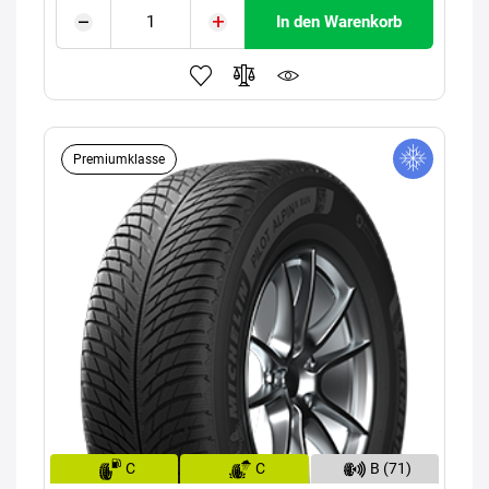
In den Warenkorb
Premiumklasse
C
C
B (71)