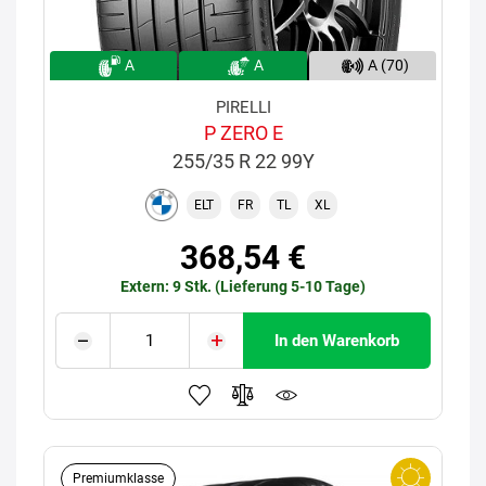
A
A
A (70)
PIRELLI
P ZERO E
255/35 R 22 99Y
ELT
FR
TL
XL
368,54 €
Extern: 9 Stk. (Lieferung 5-10 Tage)
In den Warenkorb
Premiumklasse