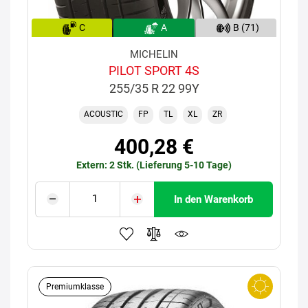
C
A
B (71)
MICHELIN
PILOT SPORT 4S
255/35 R 22 99Y
ACOUSTIC
FP
TL
XL
ZR
400,28 €
Extern: 2 Stk. (Lieferung 5-10 Tage)
In den Warenkorb
Premiumklasse