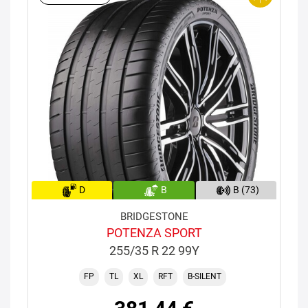
D
B
B (73)
BRIDGESTONE
POTENZA SPORT
255/35 R 22 99Y
FP
TL
XL
RFT
B-SILENT