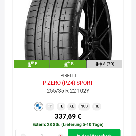
B
B
A (70)
PIRELLI
P ZERO (PZ4) SPORT
255/35 R 22 102Y
FP
TL
XL
NCS
HL
337,69 €
Extern: 28 Stk. (Lieferung 5-10 Tage)