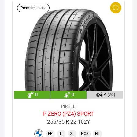
Premiumklasse
B
B
A (70)
PIRELLI
P ZERO (PZ4) SPORT
255/35 R 22 102Y
FP
TL
XL
NCS
HL