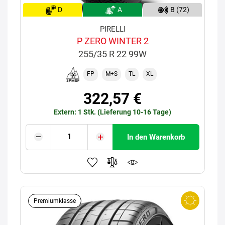
D
A
B (72)
PIRELLI
P ZERO WINTER 2
255/35 R 22 99W
FP
M+S
TL
XL
322,57 €
Extern: 1 Stk. (Lieferung 10-16 Tage)
In den Warenkorb
Premiumklasse