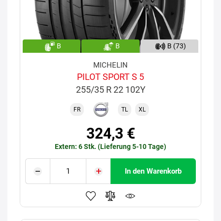
B
B
B (73)
MICHELIN
PILOT SPORT S 5
255/35 R 22 102Y
FR
TL
XL
324,3 €
Extern: 6 Stk. (Lieferung 5-10 Tage)
In den Warenkorb