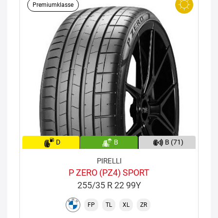
Premiumklasse
D
B
B (71)
PIRELLI
P ZERO (PZ4) SPORT
255/35 R 22 99Y
FP
TL
XL
ZR