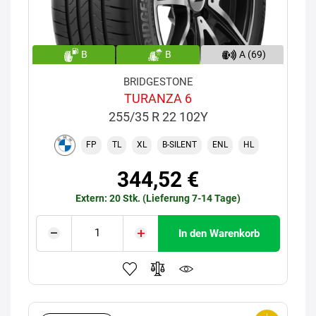
B
B
A (69)
BRIDGESTONE
TURANZA 6
255/35 R 22 102Y
FP
TL
XL
B-SILENT
ENL
HL
344,52 €
Extern: 20 Stk. (Lieferung 7-14 Tage)
In den Warenkorb