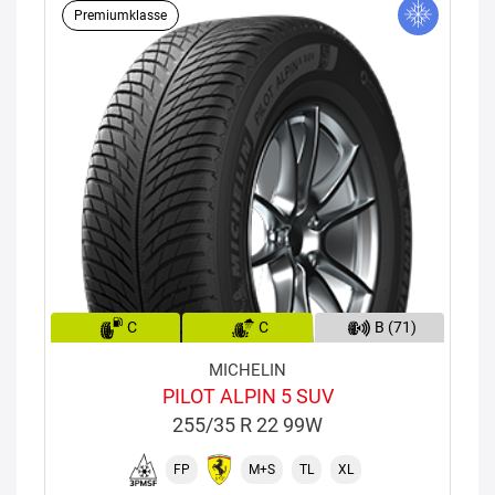
Premiumklasse
C
C
B (71)
MICHELIN
PILOT ALPIN 5 SUV
255/35 R 22 99W
FP
M+S
TL
XL