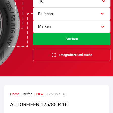
16
Reifenart
Marken
Suchen
Fotografiere und suche
Home
|
Reifen
|
PKW
|
125-85-r-16
AUTOREIFEN
125/85 R 16