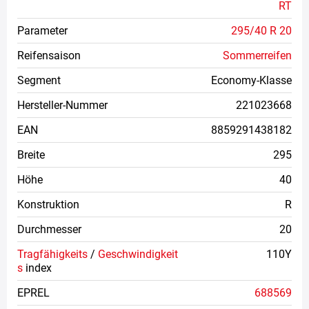
RT
Parameter
295/40 R 20
Reifensaison
Sommerreifen
Segment
Economy-Klasse
Hersteller-Nummer
221023668
EAN
8859291438182
Breite
295
Höhe
40
Konstruktion
R
Durchmesser
20
Tragfähigkeits
/
Geschwindigkeit
110Y
s
index
EPREL
688569