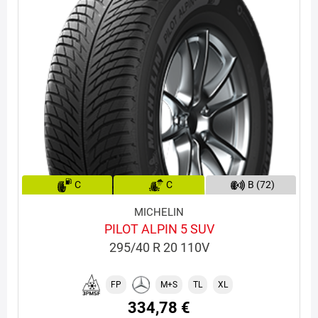
C
C
B (72)
MICHELIN
PILOT ALPIN 5 SUV
295/40 R 20 110V
FP
M+S
TL
XL
334,78 €