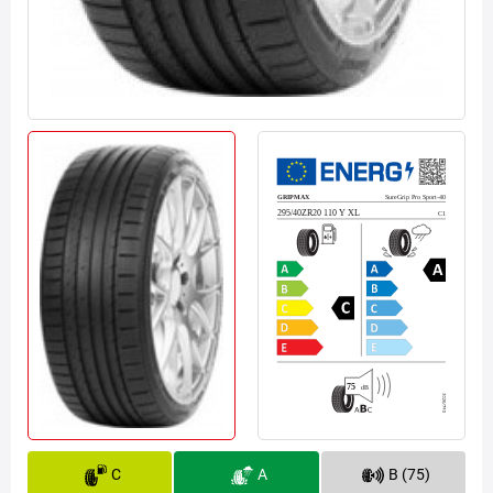
C
A
B (75)