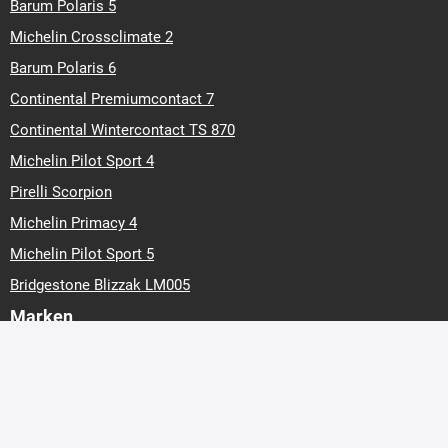
Barum Polaris 5
Michelin Crossclimate 2
Barum Polaris 6
Continental Premiumcontact 7
Continental Wintercontact TS 870
Michelin Pilot Sport 4
Pirelli Scorpion
Michelin Primacy 4
Michelin Pilot Sport 5
Bridgestone Blizzak LM005
Marken
Barum
Continental
Hankook
158,71 €
Preis
Matador