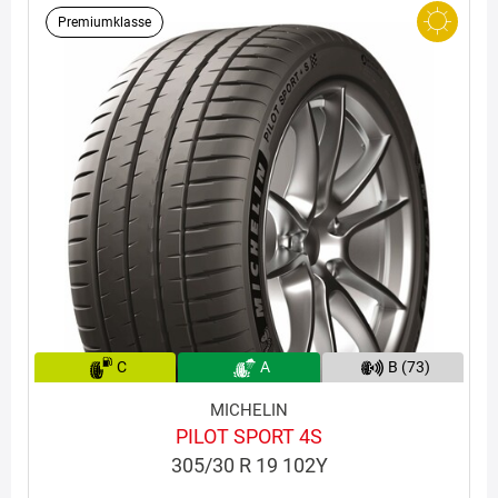
Premiumklasse
C
A
B (73)
MICHELIN
PILOT SPORT 4S
305/30 R 19 102Y