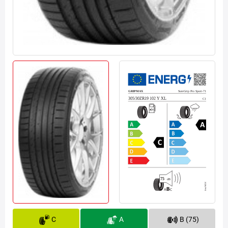
C
A
B (75)