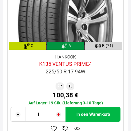
C
A
B (71)
HANKOOK
K135 VENTUS PRIME4
225/50 R 17 94W
FP
TL
100,38 €
Auf Lager: 19 Stk. (Lieferung 3-10 Tage)
In den Warenkorb