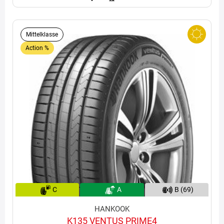
Mittelklasse
Action %
C
A
B (69)
HANKOOK
K135 VENTUS PRIME4