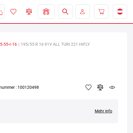
5-55-r-16
|
195/55 R 16 91V ALL TURI 221 HIFLY
elnummer : 100120498
Mehr info