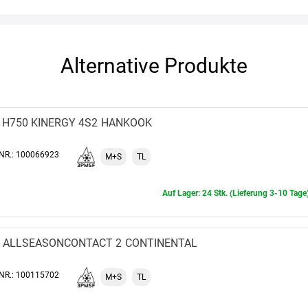
Alternative Produkte
H750 KINERGY 4S2
HANKOOK
-NR.: 100066923
M+S
TL
Auf Lager: 24 Stk. (Lieferung 3-10 Tage
ALLSEASONCONTACT 2
CONTINENTAL
-NR.: 100115702
M+S
TL