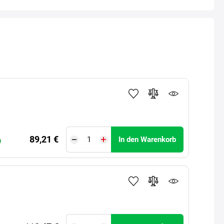
89,21 €
In den Warenkorb
)