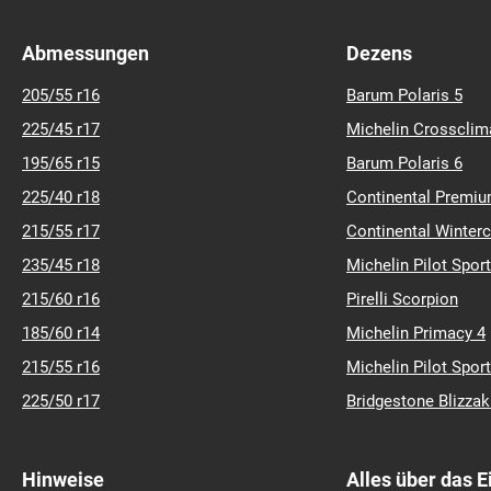
Abmessungen
Dezens
205/55 r16
Barum Polaris 5
225/45 r17
Michelin Crossclim
195/65 r15
Barum Polaris 6
225/40 r18
Continental Premiu
215/55 r17
Continental Winter
235/45 r18
Michelin Pilot Sport
215/60 r16
Pirelli Scorpion
185/60 r14
Michelin Primacy 4
215/55 r16
Michelin Pilot Sport
225/50 r17
Bridgestone Blizza
Hinweise
Alles über das 