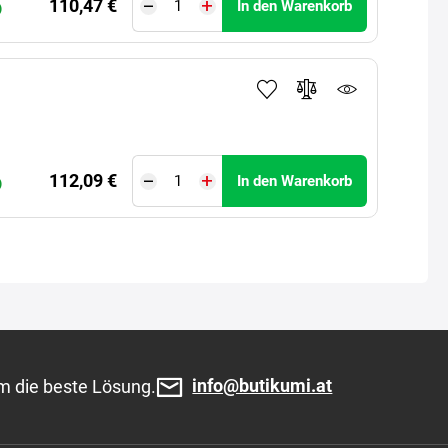
110,47 €
In den Warenkorb
)
112,09 €
In den Warenkorb
)
info@butikumi.at
m die beste Lösung.