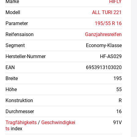
Marke
HIFLY
Modell
ALL TURI 221
Parameter
195/55 R 16
Reifensaison
Ganzjahresreifen
Segment
Economy-Klasse
Hersteller-Nummer
HF-AS029
EAN
6953913103020
Breite
195
Höhe
55
Konstruktion
R
Durchmesser
16
Tragfähigkeits
/
Geschwindigkei
91V
ts
index