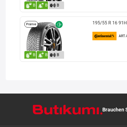
B
B
B
(71)
195/55 R 16 91H
Prämie
ART.
B
B
B
(71)
Brauchen S