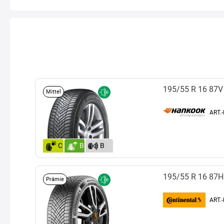
195/55 R 16 87V
Mittel
ART.
C
B
B
(72)
195/55 R 16 87H
Prämie
ART.