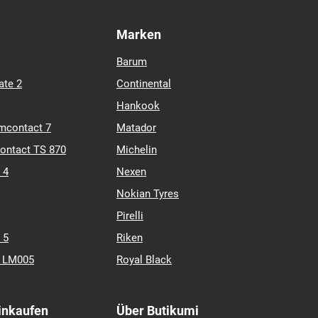
Marken
Barum
ate 2
Continental
Hankook
mcontact 7
Matador
contact TS 870
Michelin
 4
Nexen
Nokian Tyres
Pirelli
 5
Riken
k LM005
Royal Black
Einkaufen
Über Butikumi