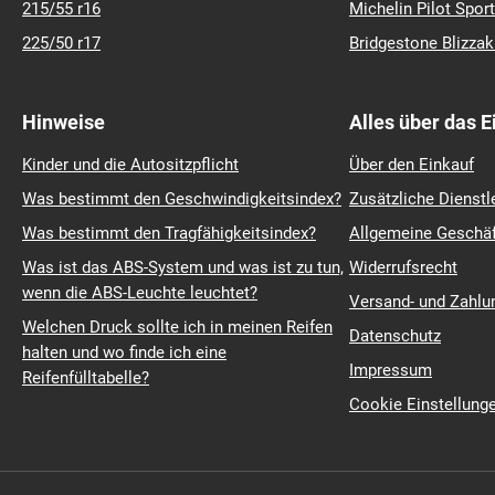
225/45 r17
Michelin Crossclim
195/65 r15
Barum Polaris 6
225/40 r18
Continental Premiu
215/55 r17
Continental Winter
235/45 r18
Michelin Pilot Sport
215/60 r16
Pirelli Scorpion
185/60 r14
Michelin Primacy 4
215/55 r16
Michelin Pilot Sport
225/50 r17
Bridgestone Blizza
Hinweise
Alles über das 
Kinder und die Autositzpflicht
Über den Einkauf
Was bestimmt den Geschwindigkeitsindex?
Zusätzliche Dienstl
Was bestimmt den Tragfähigkeitsindex?
Allgemeine Geschä