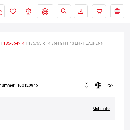
|
185-65-r-14
|
185/65 R 14 86H GFIT 4S LH71 LAUFENN
elnummer : 100120845
Mehr info