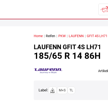
Home
|
Reifen
|
PKW
|
LAUFENN
|
GFIT 4S LH71
LAUFENN
GFIT 4S LH71
185/65 R 14 86H
Artik
Label:
M+S
TL