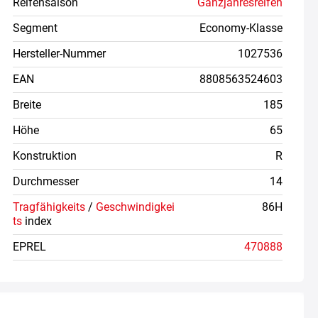
Reifensaison
Ganzjahresreifen
Segment
Economy-Klasse
Hersteller-Nummer
1027536
EAN
8808563524603
Breite
185
Höhe
65
Konstruktion
R
Durchmesser
14
Tragfähigkeits
/
Geschwindigkei
86H
ts
index
EPREL
470888