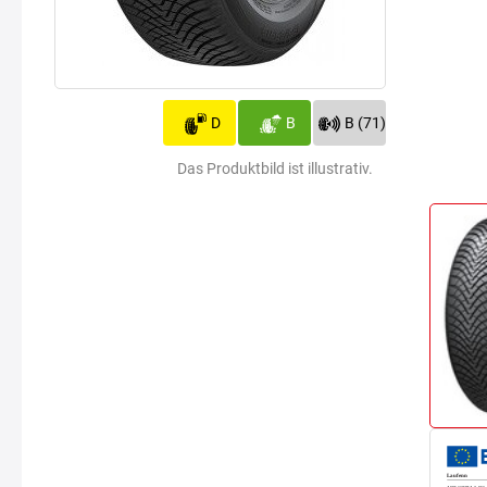
D
B
B (71)
Das Produktbild ist illustrativ.