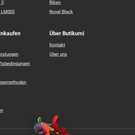
ate 2
Continental
Hankook
mcontact 7
Matador
contact TS 870
Michelin
 4
Nexen
Nokian Tyres
Pirelli
 5
Riken
k LM005
Royal Black
Einkaufen
Über Butikumi
Kontakt
eistungen
Über uns
ftsbedingungen