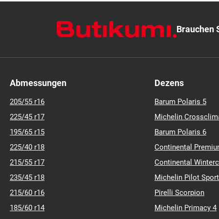
185/65 R 14 90T
Prämie
ART.-NR.: 10006642
B
B
B
(71)
Brauchen S
Abmessungen
Dezens
205/55 r16
Barum Polaris 5