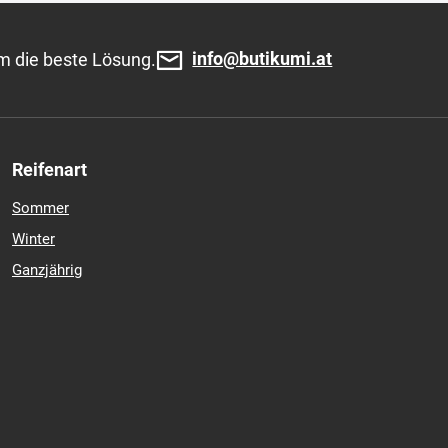
90,67 €
In den Warenkorb
)
info@butikumi.at
m die beste Lösung.
Reifenart
Sommer