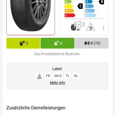
C
B
B (72)
Das Produktbild ist illustrativ.
Label:
FR
M+S
TL
XL
Mehr info
Zusätzliche Dienstleistungen