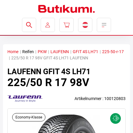
Home
|
Reifen
|
PKW
|
LAUFENN
|
GFIT 4S LH71
|
225-50-r-17
|
225/50 R 17 98V GFIT 4S LH71 LAUFENN
LAUFENN
GFIT 4S LH71
225/50 R 17 98V
Artikelnummer : 100120803
Economy-Klasse