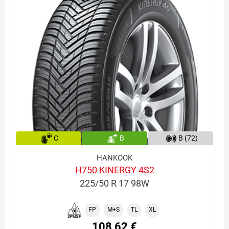
C
B
B (72)
HANKOOK
H750 KINERGY 4S2
225/50 R 17 98W
FP
M+S
TL
XL
108,62 €