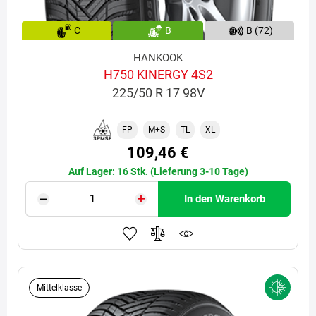
C
B
B (72)
HANKOOK
H750 KINERGY 4S2
225/50 R 17 98V
FP
M+S
TL
XL
109,46 €
Auf Lager: 16 Stk. (Lieferung 3-10 Tage)
In den Warenkorb
Mittelklasse