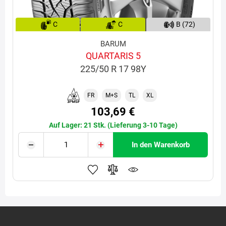
C
C
B (72)
BARUM
QUARTARIS 5
225/50 R 17 98Y
FR
M+S
TL
XL
103,69 €
Auf Lager: 21 Stk. (Lieferung 3-10 Tage)
In den Warenkorb