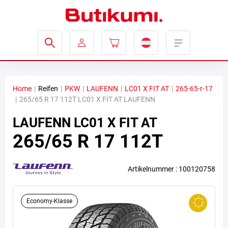
Home
|
Reifen
|
PKW
|
LAUFENN
|
LC01 X FIT AT
|
265-65-r-17
|
265/65 R 17 112T LC01 X FIT AT LAUFENN
LAUFENN
LC01 X FIT AT
265/65 R 17 112T
Artikelnummer : 100120758
Economy-Klasse