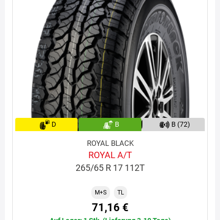
D
B
B (72)
ROYAL BLACK
ROYAL A/T
265/65 R 17 112T
M+S
TL
71,16 €