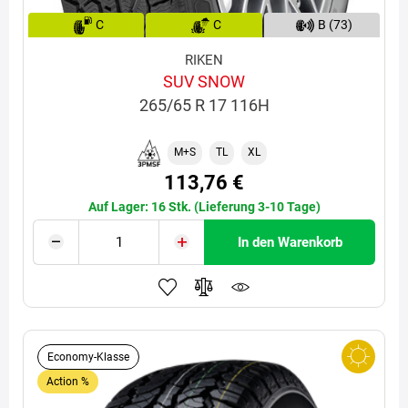
C
C
B (73)
RIKEN
SUV SNOW
265/65 R 17 116H
M+S
TL
XL
113,76 €
Auf Lager: 16 Stk. (Lieferung 3-10 Tage)
In den Warenkorb
Economy-Klasse
Action %