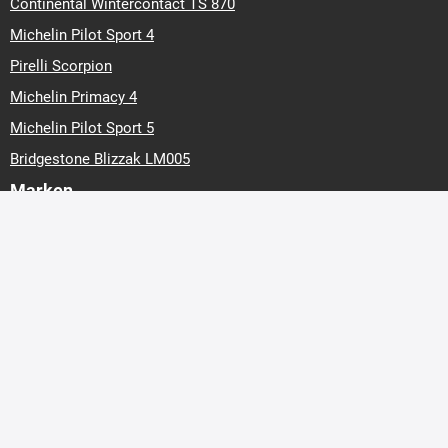
Continental Wintercontact TS 870
Michelin Pilot Sport 4
Pirelli Scorpion
Michelin Primacy 4
Michelin Pilot Sport 5
Bridgestone Blizzak LM005
Marken
Barum
Continental
Hankook
Matador
Michelin
Nexen
Nokian Tyres
Pirelli