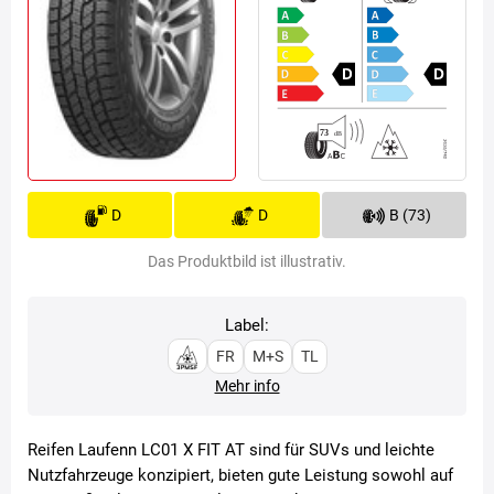
D
D
B (73)
Das Produktbild ist illustrativ.
Label:
FR
M+S
TL
Mehr info
Reifen Laufenn LC01 X FIT AT sind für SUVs und leichte
Nutzfahrzeuge konzipiert, bieten gute Leistung sowohl auf