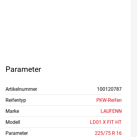
Parameter
Artikelnummer
100120787
Reifentyp
PKW-Reifen
Marke
LAUFENN
Modell
LD01 X FIT HT
Parameter
225/75 R 16