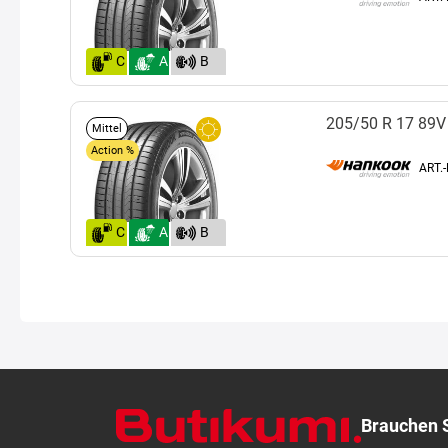
C
A
B
(71)
205/50 R 17 89V
Mittel
Action %
ART.
C
A
B
(69)
Brauchen S