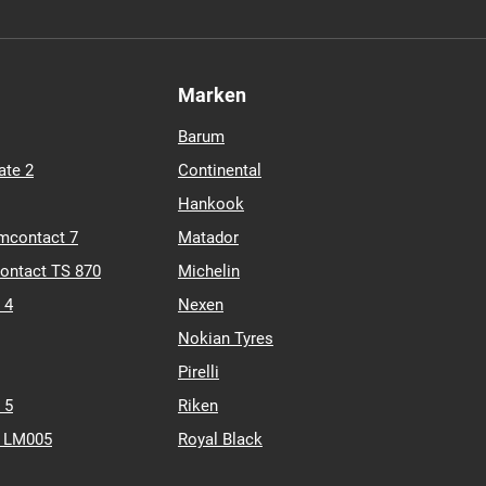
Marken
Barum
ate 2
Continental
Hankook
mcontact 7
Matador
contact TS 870
Michelin
 4
Nexen
Nokian Tyres
Pirelli
 5
Riken
k LM005
Royal Black