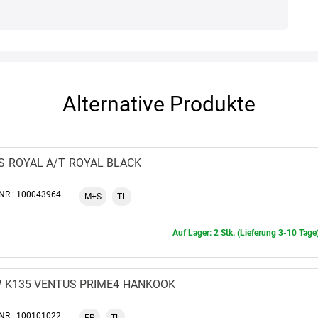
Alternative Produkte
S
ROYAL A/T
ROYAL BLACK
-NR.: 100043964
M+S
TL
Auf Lager: 2 Stk. (Lieferung 3-10 Tage
W
K135 VENTUS PRIME4
HANKOOK
-NR.: 100101022
FP
TL