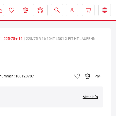
T
|
225-75-r-16
|
225/75 R 16 104T LD01 X FIT HT LAUFENN
elnummer : 100120787
Mehr info