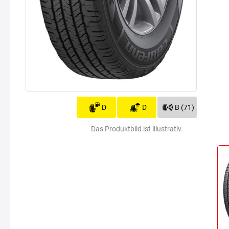
D
D
B (71)
Das Produktbild ist illustrativ.