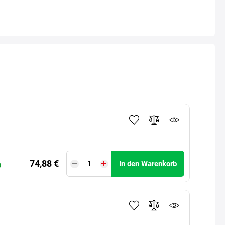
74,88 €
In den Warenkorb
)