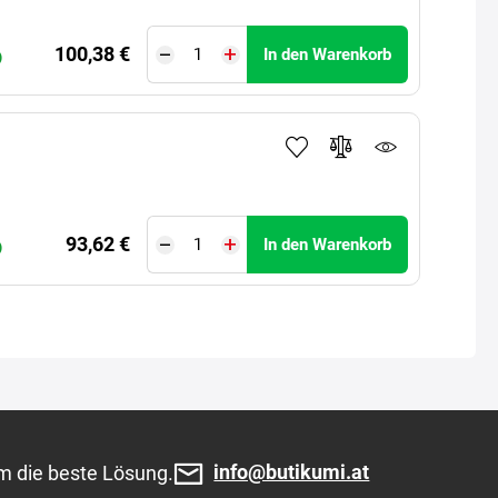
100,38 €
In den Warenkorb
)
93,62 €
In den Warenkorb
)
info@butikumi.at
m die beste Lösung.