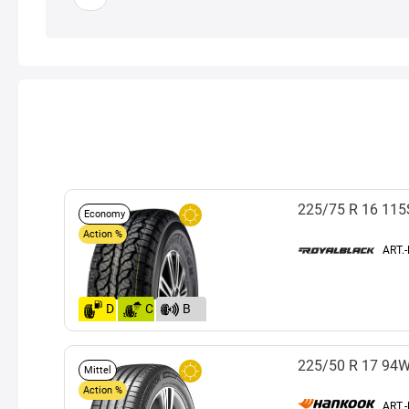
225/75 R 16 115
Economy
Action %
ART.
D
C
B
(72)
225/50 R 17 94
Mittel
Action %
ART.