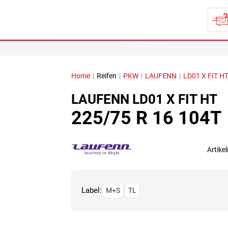
Home
|
Reifen
|
PKW
|
LAUFENN
|
LD01 X FIT H
LAUFENN
LD01 X FIT HT
225/75 R 16 104T
Artik
Label:
M+S
TL