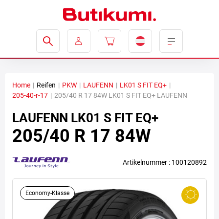
Home
|
Reifen
|
PKW
|
LAUFENN
|
LK01 S FIT EQ+
|
205-40-r-17
|
205/40 R 17 84W LK01 S FIT EQ+ LAUFENN
LAUFENN
LK01 S FIT EQ+
205/40 R 17 84W
Artikelnummer : 100120892
Economy-Klasse