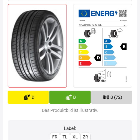
D
B
B (72)
Das Produktbild ist illustrativ.
Label:
FR
TL
XL
ZR