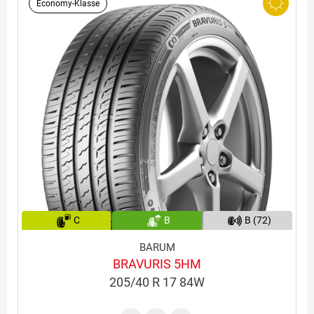
Economy-Klasse
C
B
B (72)
BARUM
BRAVURIS 5HM
205/40 R 17 84W