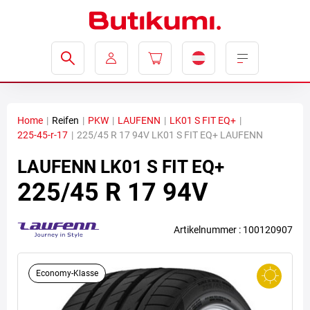
Home
|
Reifen
|
PKW
|
LAUFENN
|
LK01 S FIT EQ+
|
225-45-r-17
|
225/45 R 17 94V LK01 S FIT EQ+ LAUFENN
LAUFENN
LK01 S FIT EQ+
225/45 R 17 94V
Artikelnummer : 100120907
Economy-Klasse