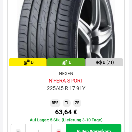
D
B
B (71)
NEXEN
N'FERA SPORT
225/45 R 17 91Y
RPB
TL
ZR
63,64 €
Auf Lager: 5 Stk. (Lieferung 3-10 Tage)
In den Warenkorb