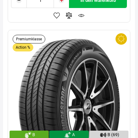
In den Warenkorb
Premiumklasse
Action %
B
A
B (69)