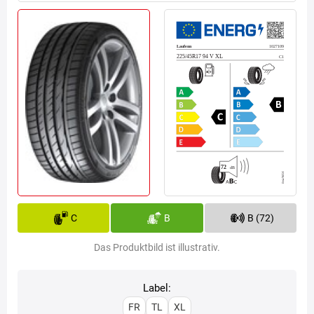
C
B
B (72)
Das Produktbild ist illustrativ.
Label:
FR
TL
XL