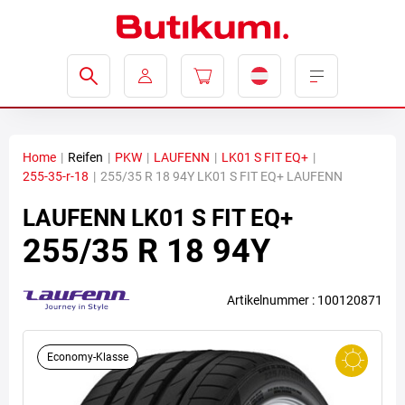
Home
|
Reifen
|
PKW
|
LAUFENN
|
LK01 S FIT EQ+
|
255-35-r-18
|
255/35 R 18 94Y LK01 S FIT EQ+ LAUFENN
LAUFENN
LK01 S FIT EQ+
255/35 R 18 94Y
Artikelnummer : 100120871
Economy-Klasse