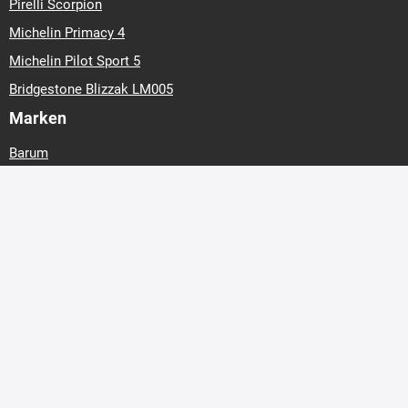
Pirelli Scorpion
Michelin Primacy 4
Michelin Pilot Sport 5
Bridgestone Blizzak LM005
Marken
Barum
Continental
Hankook
Matador
Michelin
103,34 €
Preis
Nexen
In Den Warenkorb
Nokian Tyres
Pirelli
Riken
Royal Black