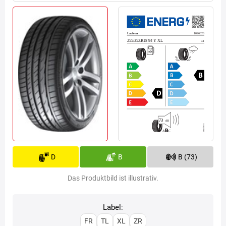
D
B
B (73)
Das Produktbild ist illustrativ.
Label:
FR
TL
XL
ZR