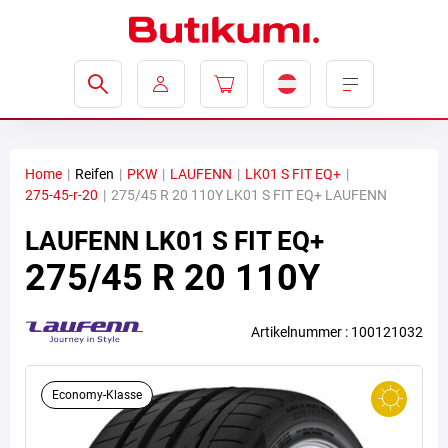
Home
|
Reifen
|
PKW
|
LAUFENN
|
LK01 S FIT EQ+
|
275-45-r-20
|
275/45 R 20 110Y LK01 S FIT EQ+ LAUFENN
LAUFENN
LK01 S FIT EQ+
275/45 R 20 110Y
Artikelnummer : 100121032
Economy-Klasse