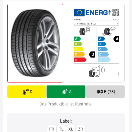
D
A
B (73)
Das Produktbild ist illustrativ.
Label:
FR
TL
XL
ZR