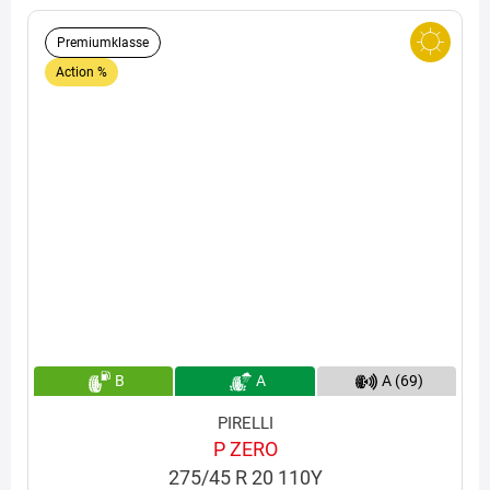
Premiumklasse
Action %
B
A
A (69)
PIRELLI
P ZERO
275/45 R 20 110Y