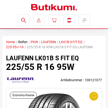
Home
|
Reifen
|
PKW
|
LAUFENN
|
LK01B S FIT EQ
|
225-55-r-16
|
225/55 R 16 95W LK01B S FIT EQ LAUFENN
LAUFENN
LK01B S FIT EQ
225/55 R 16 95W
Artikelnummer : 100121077
Economy-Klasse