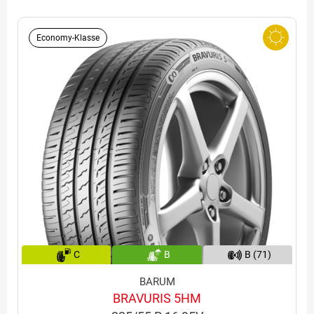
Economy-Klasse
C
B
B (71)
BARUM
BRAVURIS 5HM