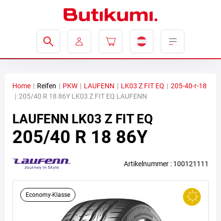
Home
|
Reifen
|
PKW
|
LAUFENN
|
LK03 Z FIT EQ
|
205-40-r-18
|
205/40 R 18 86Y LK03 Z FIT EQ LAUFENN
LAUFENN
LK03 Z FIT EQ
205/40 R 18 86Y
Artikelnummer : 100121111
Economy-Klasse