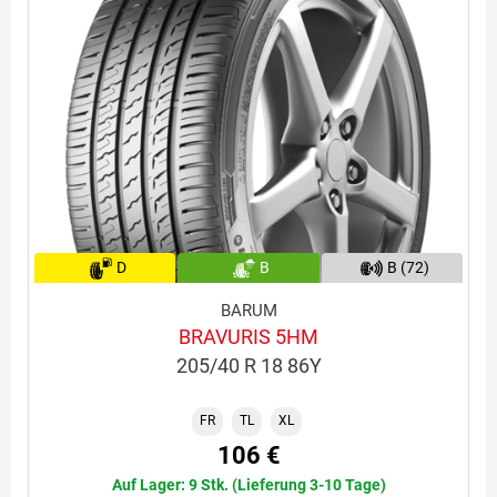
D
B
B (72)
BARUM
BRAVURIS 5HM
205/40 R 18 86Y
FR
TL
XL
106 €
Auf Lager: 9 Stk. (Lieferung 3-10 Tage)