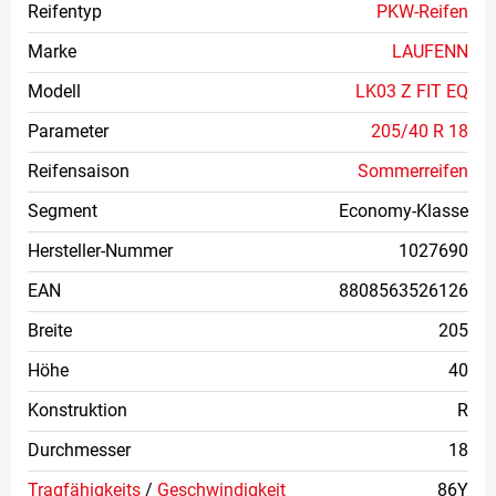
Reifentyp
PKW-Reifen
Marke
LAUFENN
Modell
LK03 Z FIT EQ
Parameter
205/40 R 18
Reifensaison
Sommerreifen
Segment
Economy-Klasse
Hersteller-Nummer
1027690
EAN
8808563526126
Breite
205
Höhe
40
Konstruktion
R
Durchmesser
18
Tragfähigkeits
/
Geschwindigkeit
86Y