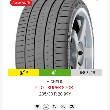
Ausverkauf !!
D
B
B (73)
MICHELIN
PILOT SUPER SPORT
285/30 R 20 99Y
FP
TL
XL
ZR