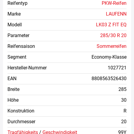
Reifentyp
PKW-Reifen
Marke
LAUFENN
Modell
LK03 Z FIT EQ
Parameter
285/30 R 20
Reifensaison
Sommerreifen
Segment
Economy-Klasse
Hersteller-Nummer
1027721
EAN
8808563526430
Breite
285
Höhe
30
Konstruktion
R
Durchmesser
20
Tragfähigkeits
/
Geschwindigkeit
99Y