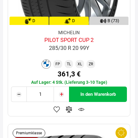
D
D
B (73)
MICHELIN
PILOT SPORT CUP 2
285/30 R 20 99Y
FP
TL
XL
ZR
361,3 €
Auf Lager: 4 Stk. (Lieferung 3-10 Tage)
In den Warenkorb
Premiumklasse