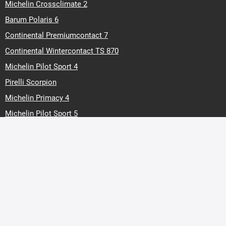
Michelin Crossclimate 2
Barum Polaris 6
Continental Premiumcontact 7
Continental Wintercontact TS 870
Michelin Pilot Sport 4
Pirelli Scorpion
Michelin Primacy 4
Michelin Pilot Sport 5
Bridgestone Blizzak LM005
Marken
Barum
160,37 €
Preis
Continental
In Den Warenkorb
Hankook
Matador