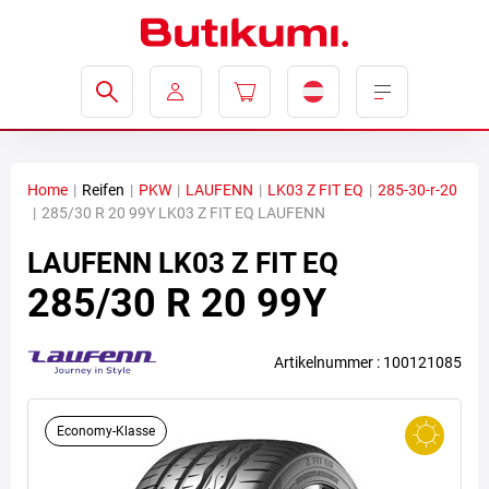
Home
|
Reifen
|
PKW
|
LAUFENN
|
LK03 Z FIT EQ
|
285-30-r-20
|
285/30 R 20 99Y LK03 Z FIT EQ LAUFENN
LAUFENN
LK03 Z FIT EQ
285/30 R 20 99Y
Artikelnummer : 100121085
Economy-Klasse