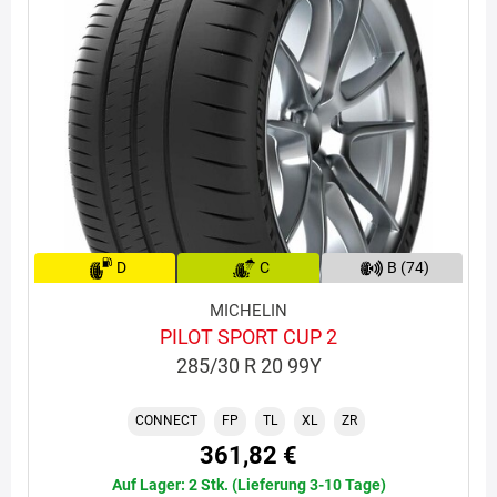
D
C
B (74)
MICHELIN
PILOT SPORT CUP 2
285/30 R 20 99Y
CONNECT
FP
TL
XL
ZR
361,82 €
Auf Lager: 2 Stk. (Lieferung 3-10 Tage)