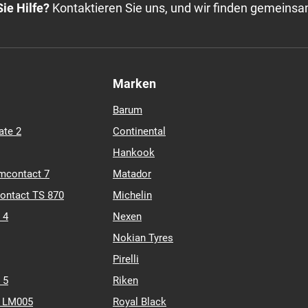
ie Hilfe?
Kontaktieren Sie uns, und wir finden gemeinsa
Marken
Barum
ate 2
Continental
Hankook
mcontact 7
Matador
contact TS 870
Michelin
 4
Nexen
Nokian Tyres
Pirelli
 5
Riken
k LM005
Royal Black