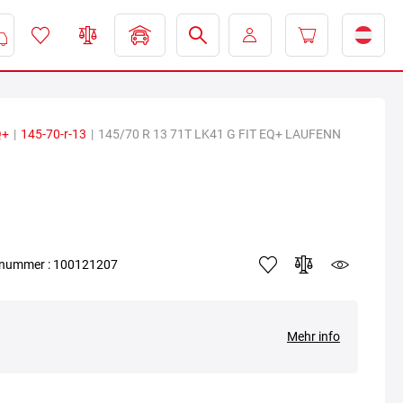
Q+
|
145-70-r-13
|
145/70 R 13 71T LK41 G FIT EQ+ LAUFENN
elnummer : 100121207
Mehr info