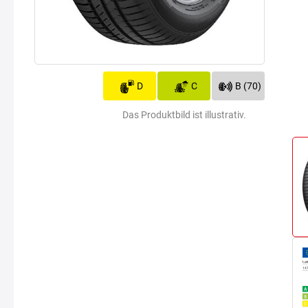
D
C
B (70)
Das Produktbild ist illustrativ.