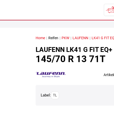
Home
|
Reifen
|
PKW
|
LAUFENN
|
LK41 G FIT E
LAUFENN
LK41 G FIT EQ+
145/70 R 13 71T
Artik
Label:
TL