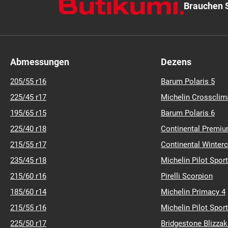
Brauchen S
Abmessungen
Dezens
205/55 r16
Barum Polaris 5
225/45 r17
Michelin Crossclim
195/65 r15
Barum Polaris 6
225/40 r18
Continental Premiu
215/55 r17
Continental Winter
235/45 r18
Michelin Pilot Sport
215/60 r16
Pirelli Scorpion
185/60 r14
Michelin Primacy 4
215/55 r16
Michelin Pilot Sport
225/50 r17
Bridgestone Blizza