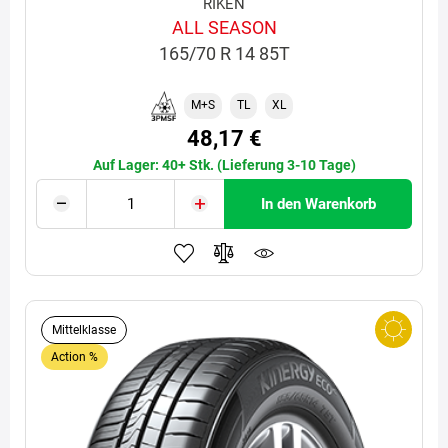
RIKEN
ALL SEASON
165/70 R 14 85T
M+S
TL
XL
48,17 €
Auf Lager: 40+ Stk. (Lieferung 3-10 Tage)
In den Warenkorb
Mittelklasse
Action %