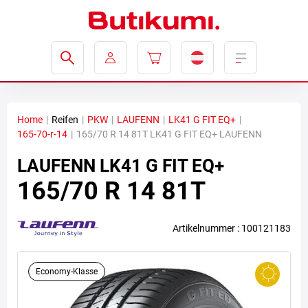
Home
|
Reifen
|
PKW
|
LAUFENN
|
LK41 G FIT EQ+
|
165-70-r-14
|
165/70 R 14 81T LK41 G FIT EQ+ LAUFENN
LAUFENN
LK41 G FIT EQ+
165/70 R 14 81T
Artikelnummer : 100121183
Economy-Klasse