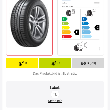
D
C
B (70)
Das Produktbild ist illustrativ.
Label:
TL
Mehr info