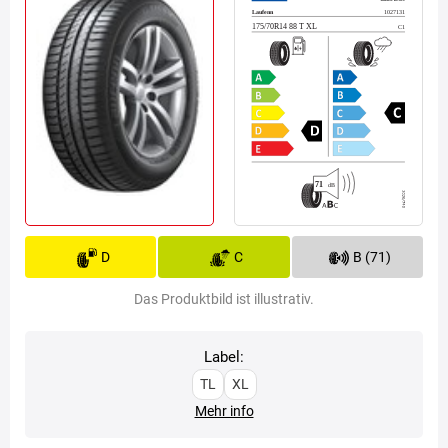
D
C
B (71)
Das Produktbild ist illustrativ.
Label:
TL
XL
Mehr info