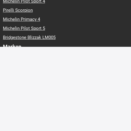
Michelin Pilot Sport 4
Pirelli Scorpion
Michelin Primacy 4
Michelin Pilot Sport 5
Bridgestone Blizzak LM005
Marken
Barum
Continental
Hankook
Matador
Michelin
Nexen
Nokian Tyres
Pirelli
Riken