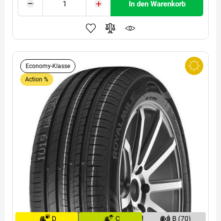
In den Warenkorb
Economy-Klasse
Action %
D
C
B (70)