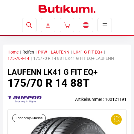
Home
|
Reifen
|
PKW
|
LAUFENN
|
LK41 G FIT EQ+
|
175-70-r-14
|
175/70 R 14 88T LK41 G FIT EQ+ LAUFENN
LAUFENN
LK41 G FIT EQ+
175/70 R 14 88T
Artikelnummer : 100121191
Economy-Klasse