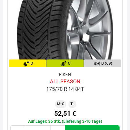
D
C
B (69)
RIKEN
ALL SEASON
175/70 R 14 84T
M+S
TL
52,51 €
Auf Lager: 36 Stk. (Lieferung 3-10 Tage)