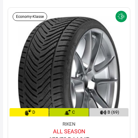
Economy-Klasse
D
C
B (69)
RIKEN
ALL SEASON