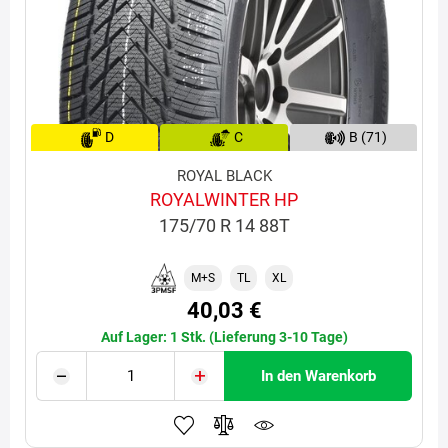
D
C
B (71)
ROYAL BLACK
ROYALWINTER HP
175/70 R 14 88T
M+S
TL
XL
40,03 €
Auf Lager: 1 Stk. (Lieferung 3-10 Tage)
In den Warenkorb