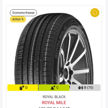
Economy-Klasse
Action %
D
C
B (70)
ROYAL BLACK
ROYAL MILE