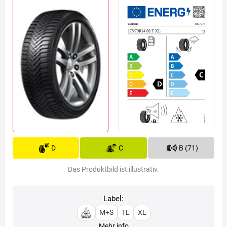
D
C
B (71)
Das Produktbild ist illustrativ.
Label:
M+S
TL
XL
Mehr info