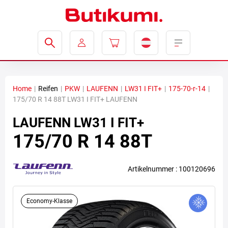
Home
|
Reifen
|
PKW
|
LAUFENN
|
LW31 I FIT+
|
175-70-r-14
|
175/70 R 14 88T LW31 I FIT+ LAUFENN
LAUFENN
LW31 I FIT+
175/70 R 14 88T
Artikelnummer : 100120696
Economy-Klasse