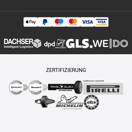
Dezens
Barum Polaris 5
Michelin Crossclimate 2
Barum Polaris 6
Continental Premiumcontact 7
Continental Wintercontact TS 870
Michelin Pilot Sport 4
Pirelli Scorpion
Michelin Primacy 4
Michelin Pilot Sport 5
Bridgestone Blizzak LM005
Marken
Barum
Continental