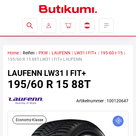
Home
|
Reifen
|
PKW
|
LAUFENN
|
LW31 I FIT+
|
195-60-r-15
|
195/60 R 15 88T LW31 I FIT+ LAUFENN
LAUFENN
LW31 I FIT+
195/60 R 15 88T
Artikelnummer : 100120647
Economy-Klasse