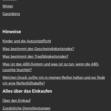
RIKEN
ALL SEASON
195/60 R 15 92V
M+S
TL
XL
58,15 €
Auf Lager: 27 Stk. (Lieferung 3-10 Tage)
In den Warenkorb
Brauchen Sie Hilfe?
Kontaktieren Sie uns, und wir
finden gemeinsam die beste Lösung.
info@butikumi.at