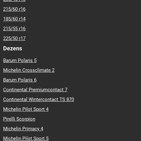
D
C
B (72)
HANKOOK
W452 ICEPT RS2
195/60 R 15 88H
M+S
TL
73,9 €
Auf Lager: 8 Stk. (Lieferung 3-10 Tage)
In den Warenkorb