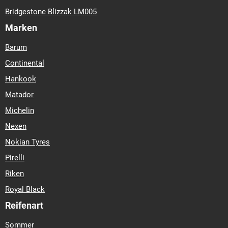
Economy-Klasse
D
C
B (70)