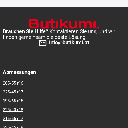
SNOW
195/60 R 15 88T
M+S
TL
58,52 €
Auf Lager: 16 Stk. (Lieferung 3-10 Tage)
In den Warenkorb
Mittelklasse