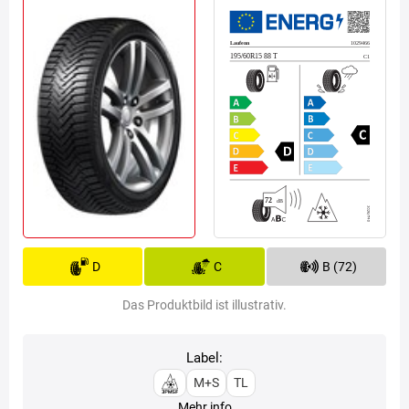
D
C
B (72)
Das Produktbild ist illustrativ.
Label:
M+S
TL
Mehr info