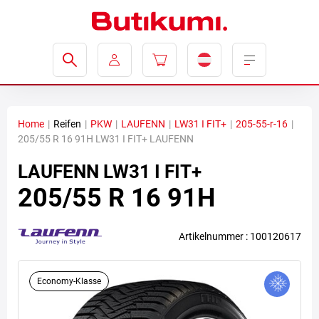
Home
|
Reifen
|
PKW
|
LAUFENN
|
LW31 I FIT+
|
205-55-r-16
|
205/55 R 16 91H LW31 I FIT+ LAUFENN
LAUFENN
LW31 I FIT+
205/55 R 16 91H
Artikelnummer : 100120617
Economy-Klasse