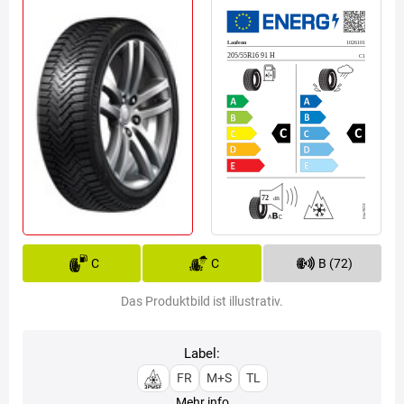
C
C
B (72)
Das Produktbild ist illustrativ.
Label:
FR
M+S
TL
Mehr info