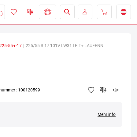
225-55-r-17
|
225/55 R 17 101V LW31 I FIT+ LAUFENN
elnummer : 100120599
Mehr info