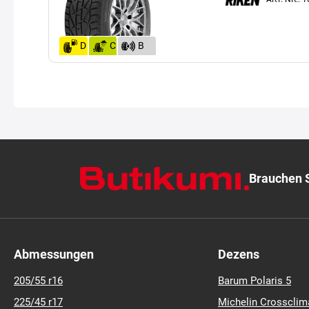
D
C
B
(72)
Brauchen S
Abmessungen
Dezens
205/55 r16
Barum Polaris 5
225/45 r17
Michelin Crossclim