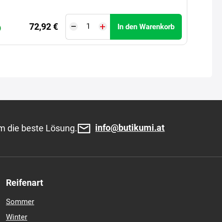
72,92 €
In den Warenkorb
)
info@butikumi.at
m die beste Lösung.
Reifenart
Sommer
Winter