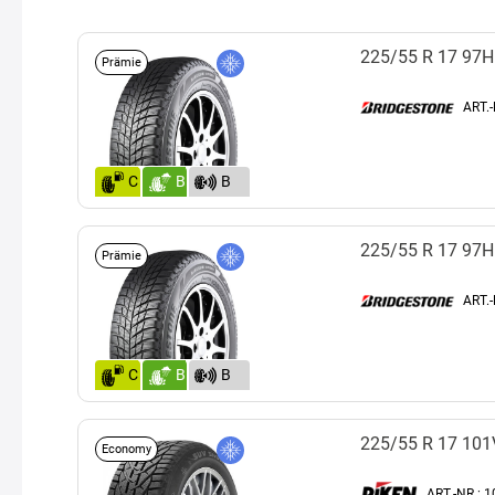
225/55 R 17 97H
Prämie
ART.
C
B
B
(72)
225/55 R 17 97H
Prämie
ART.
C
B
B
(72)
225/55 R 17 101
Economy
ART.-NR.: 