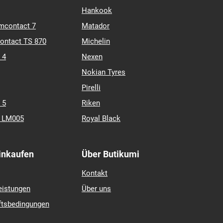
Hankook
mcontact 7
Matador
contact TS 870
Michelin
 4
Nexen
Nokian Tyres
Pirelli
 5
Riken
k LM005
Royal Black
Einkaufen
Über Butikumi
Kontakt
eistungen
Über uns
ftsbedingungen