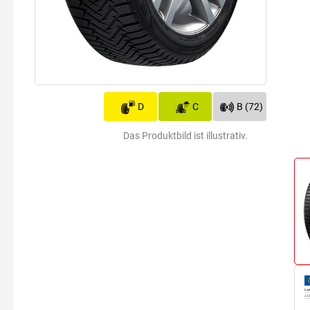
D
C
B (72)
Das Produktbild ist illustrativ.