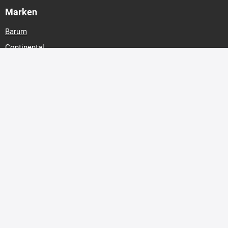
Marken
Barum
Continental
Hankook
Matador
Michelin
Nexen
Nokian Tyres
Pirelli
Riken
Royal Black
Reifenart
Sommer
Winter