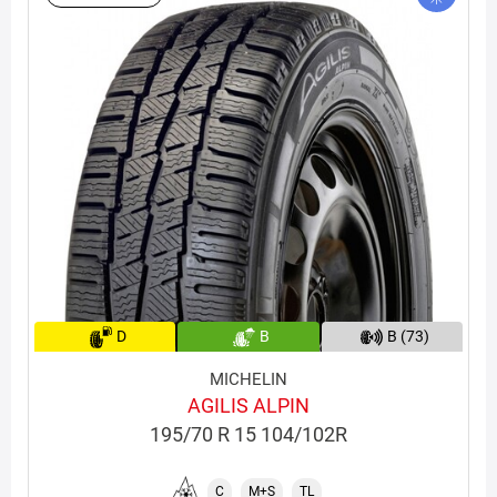
D
B
B (73)
MICHELIN
AGILIS ALPIN
195/70 R 15 104/102R
C
M+S
TL