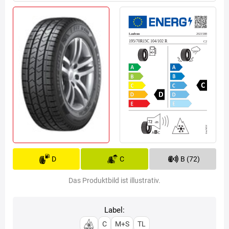
D
C
B (72)
Das Produktbild ist illustrativ.
Label:
C
M+S
TL