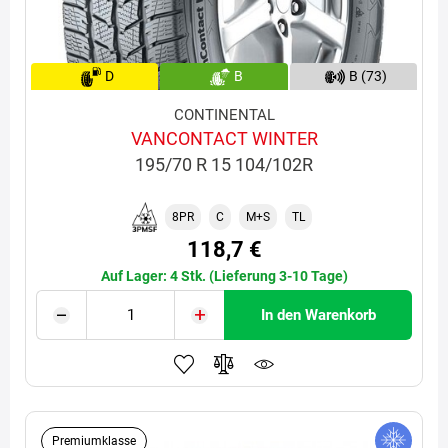
D
B
B (73)
CONTINENTAL
VANCONTACT WINTER
195/70 R 15 104/102R
8PR
C
M+S
TL
118,7 €
Auf Lager: 4 Stk. (Lieferung 3-10 Tage)
In den Warenkorb
Premiumklasse