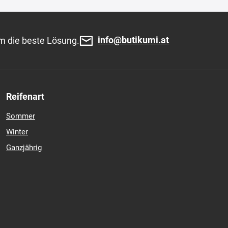
104,71 €
In den Warenkorb
)
info@butikumi.at
m die beste Lösung.
Reifenart
Sommer