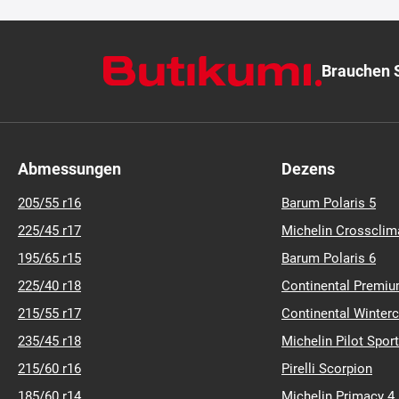
245/40 R 17 95Y
Mittel
Action %
ART.-NR.: 10010104
C
A
A
(69)
Brauchen S
Abmessungen
Dezens
205/55 r16
Barum Polaris 5