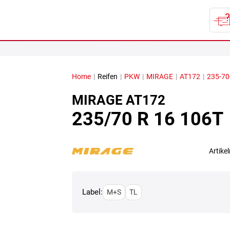
Home
|
Reifen
|
PKW
|
MIRAGE
|
AT172
|
235-70
MIRAGE
AT172
235/70 R 16 106T
Artik
Label:
M+S
TL