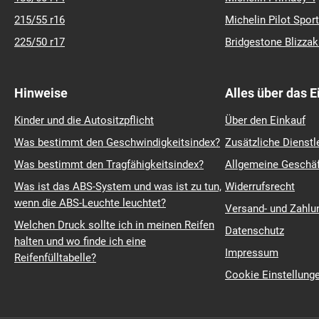
225/45 r17
Michelin Crossclim
195/65 r15
Barum Polaris 6
225/40 r18
Continental Premiu
215/55 r17
Continental Winter
235/45 r18
Michelin Pilot Sport
215/60 r16
Pirelli Scorpion
185/60 r14
Michelin Primacy 4
215/55 r16
Michelin Pilot Sport
225/50 r17
Bridgestone Blizza
Hinweise
Alles über das 
Kinder und die Autositzpflicht
Über den Einkauf
Was bestimmt den Geschwindigkeitsindex?
Zusätzliche Dienstl
Was bestimmt den Tragfähigkeitsindex?
Allgemeine Geschä