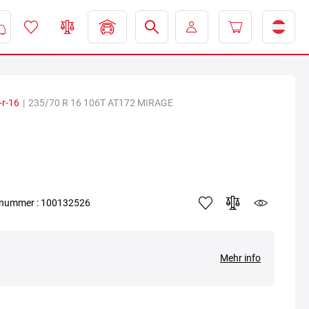
-r-16
|
235/70 R 16 106T AT172 MIRAGE
elnummer : 100132526
Mehr info