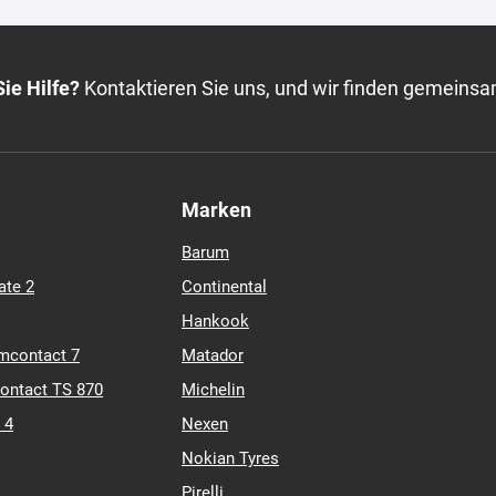
K135 VENTUS PRIME4
HANKOOK
8
FP
TL
XL
ZR
Auf Lager: 16 Stk. (Lieferung 3-10 Tage
ie Hilfe?
Kontaktieren Sie uns, und wir finden gemeinsa
Marken
Barum