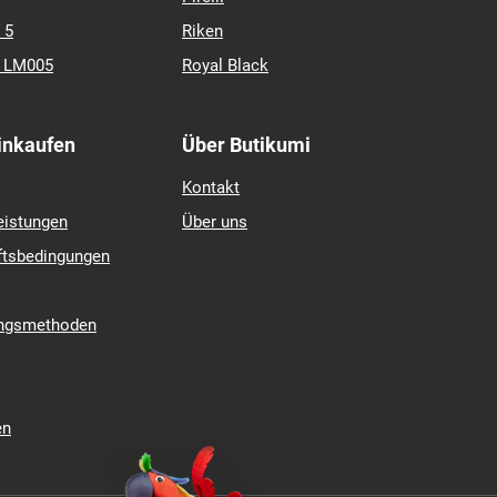
ate 2
Continental
Hankook
mcontact 7
Matador
contact TS 870
Michelin
 4
Nexen
Nokian Tyres
Pirelli
 5
Riken
k LM005
Royal Black
Einkaufen
Über Butikumi
Kontakt
eistungen
Über uns
ftsbedingungen