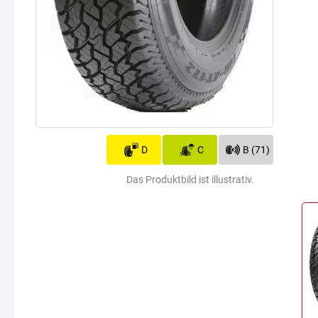
D
C
B (71)
Das Produktbild ist illustrativ.