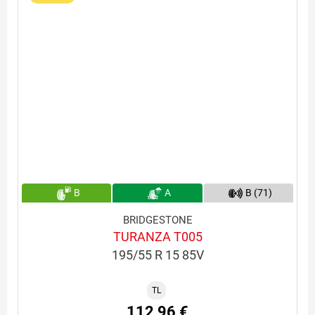
B
A
B (71)
BRIDGESTONE
TURANZA T005
195/55 R 15 85V
TL
112,96 €