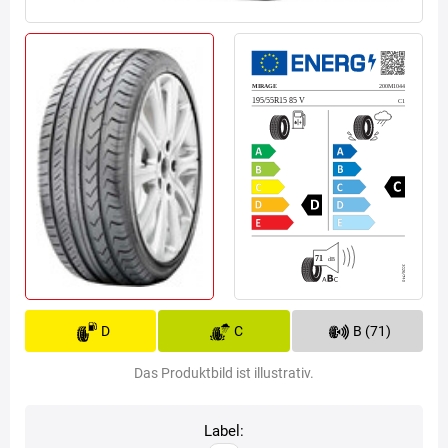
D
C
B (71)
Das Produktbild ist illustrativ.
Label: