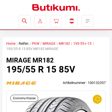
Home
|
Reifen
|
PKW
|
MIRAGE
|
MR182
|
195-55-r-15
|
195/55 R 15 85V MR182 MIRAGE
MIRAGE
MR182
195/55 R 15 85V
Artikelnummer : 100132357
Economy-Klasse