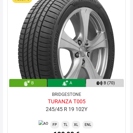
B
A
B (70)
BRIDGESTONE
TURANZA T005
245/45 R 19 102Y
FP
TL
XL
ENL