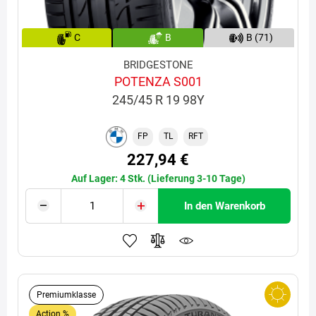
C
B
B (71)
BRIDGESTONE
POTENZA S001
245/45 R 19 98Y
FP
TL
RFT
227,94 €
Auf Lager: 4 Stk. (Lieferung 3-10 Tage)
In den Warenkorb
Premiumklasse
Action %