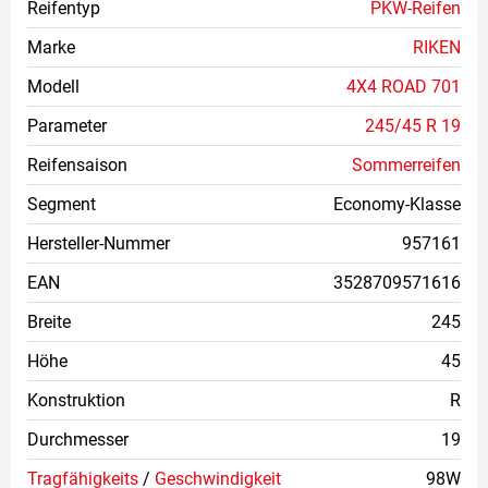
Reifentyp
PKW-Reifen
Marke
RIKEN
Modell
4X4 ROAD 701
Parameter
245/45 R 19
Reifensaison
Sommerreifen
Segment
Economy-Klasse
Hersteller-Nummer
957161
EAN
3528709571616
Breite
245
Höhe
45
Konstruktion
R
Durchmesser
19
Tragfähigkeits
/
Geschwindigkeit
98W