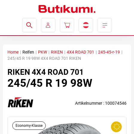
Home
|
Reifen
|
PKW
|
RIKEN
|
4X4 ROAD 701
|
245-45-r-19
|
245/45 R 19 98W 4X4 ROAD 701 RIKEN
RIKEN
4X4 ROAD 701
245/45 R 19 98W
Artikelnummer : 100074546
Economy-Klasse