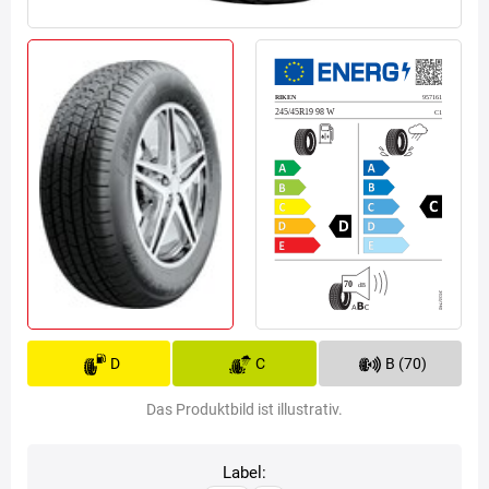
D
C
B (70)
Das Produktbild ist illustrativ.
Label: