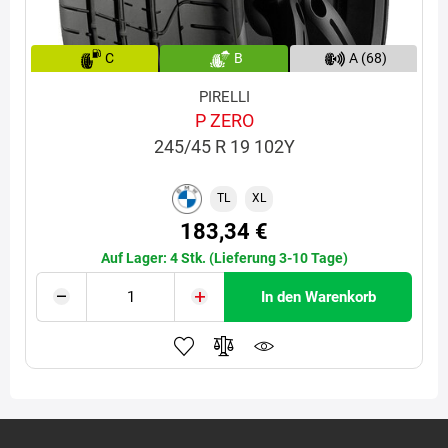
C
B
A (68)
PIRELLI
P ZERO
245/45 R 19 102Y
TL
XL
183,34 €
Auf Lager: 4 Stk. (Lieferung 3-10 Tage)
In den Warenkorb