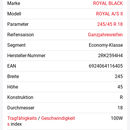
Marke
ROYAL BLACK
Modell
ROYAL A/S II
Parameter
245/45 R 18
Reifensaison
Ganzjahresreifen
Segment
Economy-Klasse
Hersteller-Nummer
2RK2594H4
EAN
6924064116405
Breite
245
Höhe
45
Konstruktion
R
Durchmesser
18
Tragfähigkeits
/
Geschwindigkeit
100W
s
index