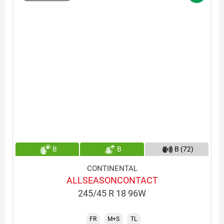
B
B
B (72)
CONTINENTAL
ALLSEASONCONTACT
245/45 R 18 96W
FR
M+S
TL