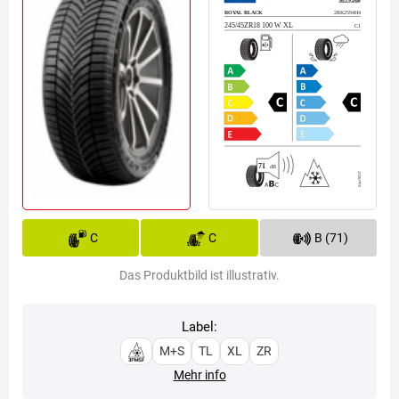
C
C
B (71)
Das Produktbild ist illustrativ.
Label:
M+S
TL
XL
ZR
Mehr info