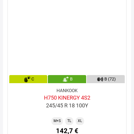
C
B
B (72)
HANKOOK
H750 KINERGY 4S2
245/45 R 18 100Y
M+S
TL
XL
142,7 €