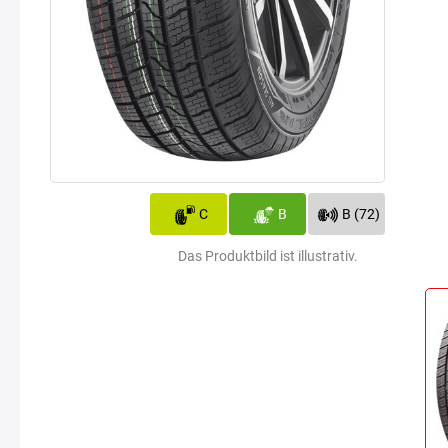
C
B
B (72)
Das Produktbild ist illustrativ.