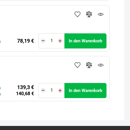
78,19 €
In den Warenkorb
)
139,3 €
)
In den Warenkorb
140,68 €
)