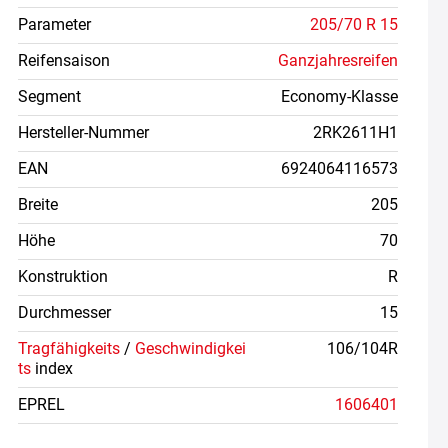
Parameter
205/70 R 15
Reifensaison
Ganzjahresreifen
Segment
Economy-Klasse
Hersteller-Nummer
2RK2611H1
EAN
6924064116573
Breite
205
Höhe
70
Konstruktion
R
Durchmesser
15
Tragfähigkeits
/
Geschwindigkei
106/104R
ts
index
EPREL
1606401