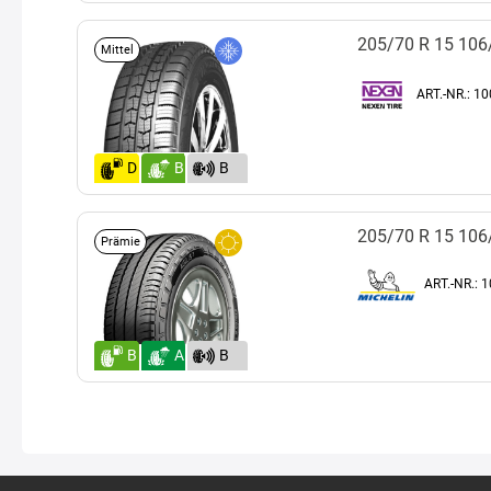
(72)
205/70 R 15 10
Mittel
ART.-NR.: 1
D
B
B
(72)
205/70 R 15 10
Prämie
ART.-NR.: 
B
A
B
(72)