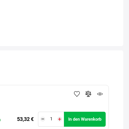
53,32 €
In den Warenkorb
)