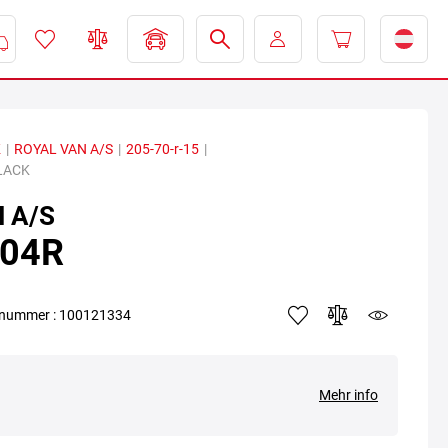
K
|
ROYAL VAN A/S
|
205-70-r-15
|
BLACK
 A/S
104R
elnummer : 100121334
Mehr info