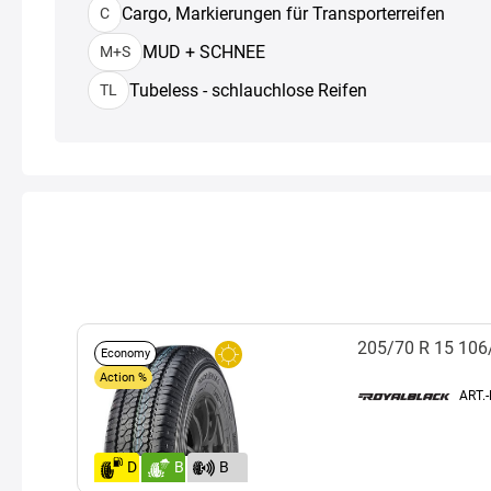
Cargo, Markierungen für Transporterreifen
C
MUD + SCHNEE
M+S
Tubeless - schlauchlose Reifen
TL
205/70 R 15 10
Economy
Action %
ART.
D
B
B