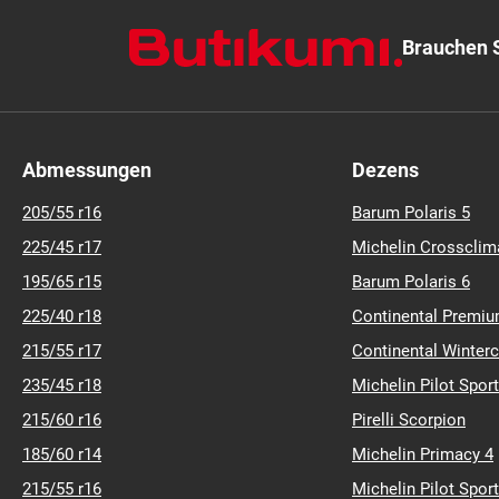
Brauchen S
Abmessungen
Dezens
205/55 r16
Barum Polaris 5
225/45 r17
Michelin Crossclim
195/65 r15
Barum Polaris 6
225/40 r18
Continental Premiu
215/55 r17
Continental Winter
235/45 r18
Michelin Pilot Sport
215/60 r16
Pirelli Scorpion
185/60 r14
Michelin Primacy 4
215/55 r16
Michelin Pilot Sport