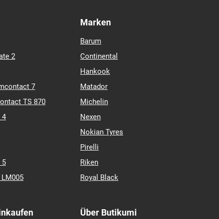
Marken
Barum
ate 2
Continental
Hankook
mcontact 7
Matador
contact TS 870
Michelin
 4
Nexen
Nokian Tyres
Pirelli
 5
Riken
k LM005
Royal Black
Einkaufen
Über Butikumi