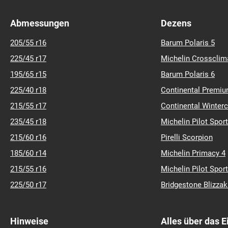
Abmessungen
Dezens
205/55 r16
Barum Polaris 5
225/45 r17
Michelin Crossclim
195/65 r15
Barum Polaris 6
225/40 r18
Continental Premiu
215/55 r17
Continental Winter
235/45 r18
Michelin Pilot Sport
215/60 r16
Pirelli Scorpion
185/60 r14
Michelin Primacy 4
215/55 r16
Michelin Pilot Sport
225/50 r17
Bridgestone Blizza
Hinweise
Alles über das 