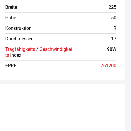
Breite
225
Höhe
50
Konstruktion
R
Durchmesser
17
Tragfähigkeits
/
Geschwindigkei
98W
ts
index
EPREL
761200