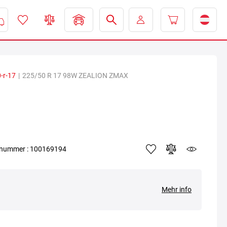
-r-17
|
225/50 R 17 98W ZEALION ZMAX
elnummer : 100169194
Mehr info