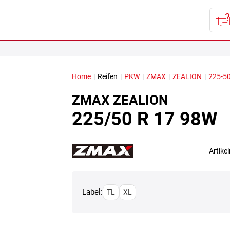
Home
|
Reifen
|
PKW
|
ZMAX
|
ZEALION
|
225-50
ZMAX
ZEALION
225/50 R 17 98W
Artik
Label:
TL
XL