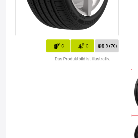
C
C
B (70)
Das Produktbild ist illustrativ.