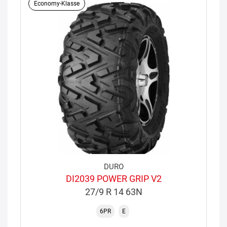
Economy-Klasse
DURO
DI2039 POWER GRIP V2
27/9 R 14 63N
6PR
E